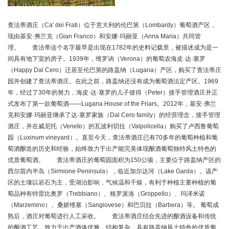
查法蒂酒庄（Ca' dei Frati）位于意大利的伦巴第（Lombardy）葡萄酒产区，
现由基安·弗兰克（Gian Franco）和安娜·玛丽亚（Anna Maria）共同管
理。 查法蒂这个名字最早是出现在1782年的史料记载里，被描述成为是一
间具有地下室的房子。1939年，维罗讷（Verona）的葡萄农海皮·达·塞罗
（Happy Dal Cero）迁居至伦巴第的路盖纳（Lugana）产区，购买了查法蒂庄
园并创建了查法蒂酒庄。在此之前，路盖纳还没有成为葡萄酒法定产区。1969
年，经过了30年的努力，海皮·达·塞罗的儿子彼得（Peter）接手管理酒庄并正
式发布了第一款葡萄酒——Lugana House of the Friars。2012年，基安·弗兰
克和安娜·玛丽亚继承了达·塞罗家族（Dal Cero family）的经营理念，接手管理
酒庄，并在威尼托（Veneto）的瓦波利切拉（Valpolicella）购买了卢西鲁葡萄
园（Luxinum vineyard）。直至今天，查法蒂酒庄已有70多年的葡萄种植和葡
萄酒酿造的历史和经验，始终致力于出产能完美体现酿酒葡萄独特风土特色的
优质葡萄酒。 查法蒂酒庄的葡萄园面积为150公顷，主要位于路盖纳产区的
西尔苗内半岛（Sirmione Peninsula），临近加尔达河（Lake Garda）。该产
区的土壤以岩石为主，受湖泊影响，气候温和干燥，有利于种植主要种植的葡
萄品种有特雷比奥罗（Trebbiano）、格罗派洛（Groppello）、玛泽米诺
（Marzemino）、桑娇维塞（Sangiovese）和巴贝拉（Barbera）等。 葡萄成
熟后，酒庄对葡萄进行人工采收。 查法蒂酒庄结合先进的酿酒设备和传统
的酿酒工艺，致力于出产酒体优雅，结构复杂，具有路盖纳风土特色的优质葡