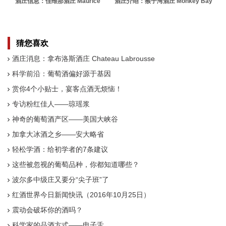
酒庄信息：佳维那酒庄 Maurice
酒庄介绍：猴子湾酒庄 Monkey Bay
Gavignet
猜您喜欢
酒庄消息：拿布洛斯酒庄 Chateau Labrousse
科学前沿：葡萄酒偏好源于基因
赏你4个小贴士，宴客点酒无烦恼！
专访粉红佳人——琼瑶浆
神奇的葡萄酒产区——美国大峡谷
加拿大冰酒之乡——安大略省
轻松学酒：给初学者的7条建议
这些被忽视的葡萄品种，你都知道哪些？
波尔多中级庄又要分“尖子班”了
红酒世界今日新闻快讯（2016年10月25日）
震动会破坏你的酒吗？
科学家的品酒方式——电子舌