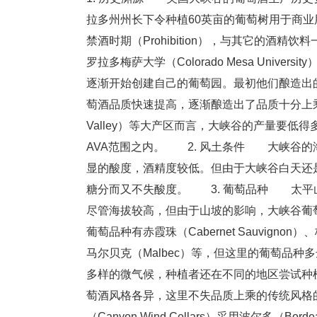
拉多州州长下令种植60英亩的葡萄树用于商
禁酒时期（Prohibition），与其它的酒
罗拉多梅萨大学（Colorado Mesa Uni
逐渐开始创建自己的葡萄园。最初他们酿造出
萄酒品质快速提高，逐渐酿造出了品质十分上乘
Valley）等大产区而言，大峡谷的产量要低
AVA范围之内。 2. 风土条件 大峡谷
显的酸度，酒精度较低。但由于大峡谷白天还
糖分而又不失酸度。 3. 葡萄品种 太平山顶
尽管海拔较高，但由于山坡的影响，大峡谷葡
葡萄品种有赤霞珠（Cabernet Sauvignon）、
马尔贝克（Malbec）等，但这里的葡萄品
多样的微气候，种植者还在不同的地区尝试种
萄酒风格各异，这里不失品质上乘的传统风格
（Canyon Wind Cellars）采用波尔多