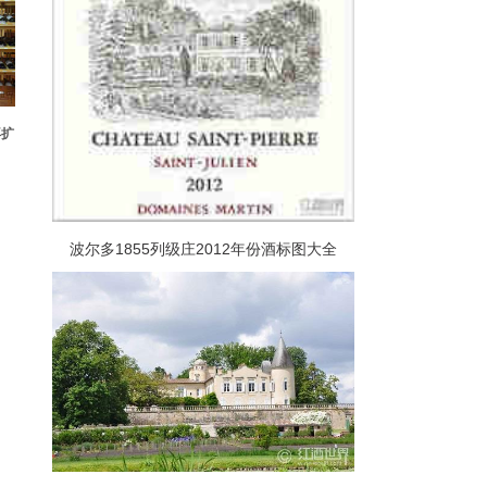
再扩
波尔多1855列级庄2012年份酒标图大全
（下）