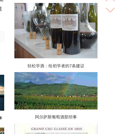
薰
轻松学酒：给初学者的7条建议
阿尔萨斯葡萄酒那些事
事