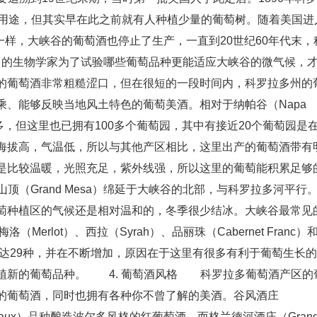
业用途，但其实早在此之前就有人种植少量的葡萄树。随着美国进
精饮料一样，大峡谷的葡萄酒也停止了生产，一直到20世纪60年代末，
versity）的生物学家为了试验哪些葡萄品种更能适应大峡谷的微气候，
的葡萄酒非常粗糙涩口，但在很短的一段时间内，科罗拉多州的
、能够反映当地风土特色的葡萄美酒。相对于纳帕谷（Napa
得多，但这里也已拥有100多个葡萄园，其中有接近20个葡萄园是
的海拔高，气温低，所以与其他产区相比，这里出产的葡萄酒带有
是比较温暖，光照充足，紫外线强，所以这里的葡萄能积累足够
（Grand Mesa）绵延于大峡谷的北部，与科罗拉多河平行
萄种植区的气候还是相对温和的，冬季很少结冰。大峡谷最常见
梅洛（Merlot）、西拉（Syrah）、品丽珠（Cabernet Franc）
种多达29种，并在不断增加，原因在于这里有很多有利于葡萄生长的
植新的葡萄品种。 4. 葡萄酒风格 科罗拉多葡萄酒产区的
的葡萄酒，同时也拥有各种你不曾了解的美酒。谷风酒庄
（Bordeaux）品种酿造波尔多风格的红葡萄酒，而格兰德河酒庄（Grand