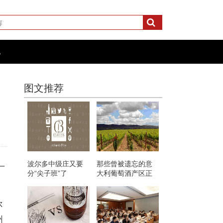
化
图文推荐
波尔多中级庄又要
那些曾被遗忘的意
一
分“尖子班”了
大利葡萄酒产区正
强势回归
尔
州