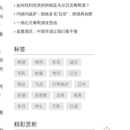
如何找到优质的阿根廷马尔贝克葡萄酒？
入
玛德玛嘉萨：朗格多克“拉菲”，期酒再创辉
科
煌
一场亿元葡萄酒攻坚战
才
嘉雅酒庄：中国市场让我们看不懂
葡
标签
在
明
啤酒
维利
长岛
迪尔
的
车队
收藏
考试
已过
。
喝点
飞花
只争朝夕
辽代
的
和
好酒
史密斯
志伟
病害
冬日
绅士
干邑
已成
葡
精彩赏析
e