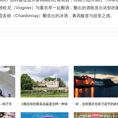
lon）、维欧尼（Viognier）与薰衣草一起酿酒，酿出的酒散发出浓郁的
丽（Chardonnay）酿造出的冰酒，兼具酸度与甜美之感。
—电子舌
6瓶拉菲的垂直品鉴是怎样一种体
听，这些酒庄也有万圣节的故
验？