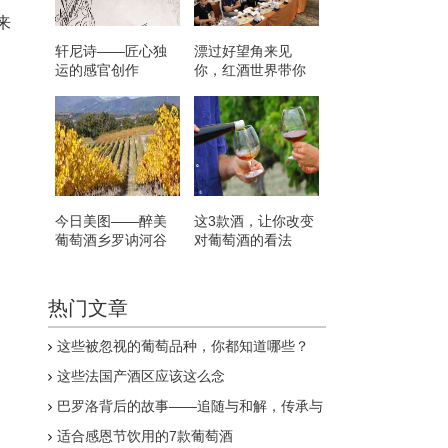
来
轩尼诗——匠心独
漂过好望角来见
运的感官创作
你，红酒世界带你
走进南非葡萄酒
今日美图——醉美
这3款酒，让你改变
葡萄酒乡罗讷河谷
对葡萄酒的看法
热门文章
这些被忽视的葡萄品种，你都知道哪些？
这些法国产酒区应该这么念
巴罗洛背后的故事——追随与和解，传承与
创新
适合感恩节饮用的7款葡萄酒
罗