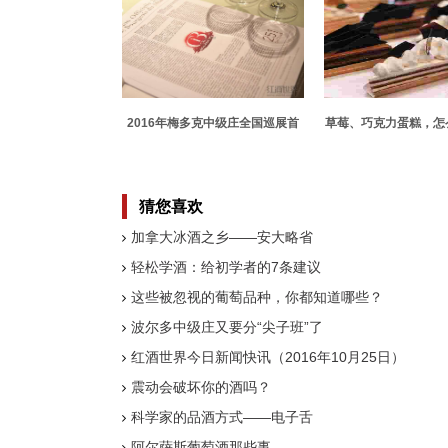
2016年梅多克中级庄全国巡展首
草莓、巧克力蛋糕，怎
站广州完美落幕
味？
猜您喜欢
加拿大冰酒之乡——安大略省
轻松学酒：给初学者的7条建议
这些被忽视的葡萄品种，你都知道哪些？
波尔多中级庄又要分“尖子班”了
红酒世界今日新闻快讯（2016年10月25日）
震动会破坏你的酒吗？
科学家的品酒方式——电子舌
阿尔萨斯葡萄酒那些事