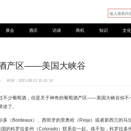
展会
酒庄
访谈
商机
知识
文
酒产区——美国大峡谷
：
时间：2021-08-13 15:41:14
过不少葡萄酒，但是关于神奇的葡萄酒产区——美国大峡谷你不
讲述了。
Bordeaux）、西班牙的里奥哈（Rioja）或者新西兰的马
与美国的科罗拉多州（Colorado）联系在一起。殊不知，科罗拉多