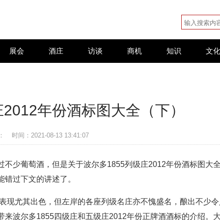
展会
酒庄
访谈
商机
知识
文
庄2012年份酒标图大全（下）
：
时间：2021-08-13 13:41:07
不少葡萄酒，但是关于波尔多1855列级庄2012年份酒标图大
能错过下文的讲述了。
岸表现尤其出色，但左岸的各座列级名庄亦不愧盛名，酿出不少令
来波尔多1855四级庄和五级庄2012年份正牌酒酒标的介绍。