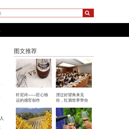
化
图文推荐
轩尼诗——匠心独
漂过好望角来见
全
运的感官创作
你，红酒世界带你
走进南非葡萄酒
人
大