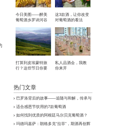
今日美图——醉美
这3款酒，让你改变
葡萄酒乡罗讷河谷
对葡萄酒的看法
的
打算到皮埃蒙特旅
私人品酒会，我教
行？这些节日你要
你来开
知道
热门文章
巴罗洛背后的故事——追随与和解，传承与
创新
适合感恩节饮用的7款葡萄酒
如何找到优质的阿根廷马尔贝克葡萄酒？
玛德玛嘉萨：朗格多克“拉菲”，期酒再创辉