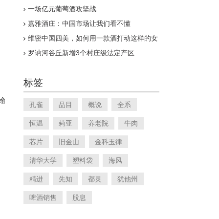
煌
一场亿元葡萄酒攻坚战
嘉雅酒庄：中国市场让我们看不懂
维密中国四美，如何用一款酒打动这样的女
神？
罗讷河谷丘新增3个村庄级法定产区
标签
翰
孔雀
品目
概说
全系
恒温
莉亚
养老院
牛肉
芯片
旧金山
金科玉律
清华大学
塑料袋
海风
精进
先知
都灵
犹他州
啤酒销售
股息