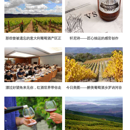
那些曾被遗忘的意大利葡萄酒产区正
轩尼诗——匠心独运的感官创作
强势回归
漂过好望角来见你，红酒世界带你走
今日美图——醉美葡萄酒乡罗讷河谷
进南非葡萄酒