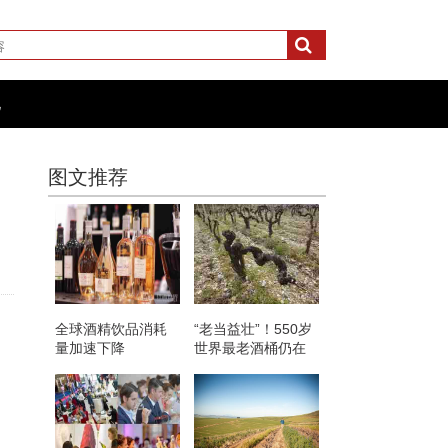
化
图文推荐
全球酒精饮品消耗
“老当益壮”！550岁
量加速下降
世界最老酒桶仍在
使用中