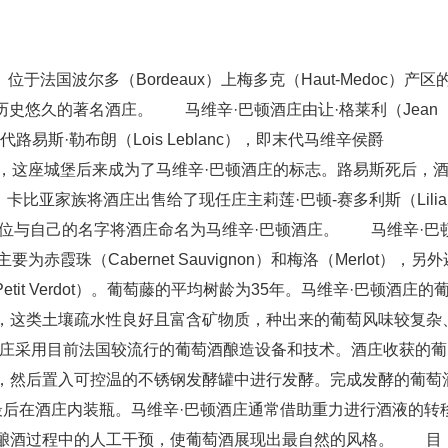
rton）位于法国波尔多（Bordeaux）上梅多克（Haut-Medoc）产区
座历史悠久的著名酒庄。 马维辛·巴顿酒庄由让·格莱利（Jean
后代路易斯·勒布朗（Lois Leblanc），即末代马维辛侯爵
了一座城堡，这座城堡后来成为了马维辛·巴顿酒庄的标志。路易斯死后，
月，卡比亚家族将酒庄出售给了现任庄主莉莲·巴顿-赛多利斯（Lilia
创始人的爵位与自己的名字将酒庄命名为马维辛·巴顿酒庄。 马维辛·巴
霞珠（Cabernet Sauvignon）和梅洛（Merlot），另外
（Petit Verdot）。葡萄藤的平均树龄为35年。马维辛·巴顿酒庄的
，这类土壤疏水性良好且富含矿物质，种出来的葡萄风味较复杂
庄采用目前法国较流行的葡萄酒酿造设备和技术。酒庄收获的葡
，然后置入可控温的不锈钢发酵罐中进行发酵。完成发酵的葡萄
，最后在酒庄内装瓶。马维辛·巴顿酒庄通常借助重力进行酒液的转
少酿酒过程中的人工干预，使葡萄酒展现出最自然的风格。 目