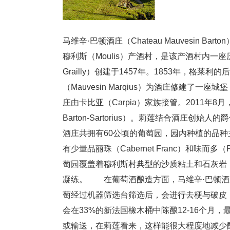
马维辛·巴顿酒庄（Chateau Mauvesin Ba
穆利斯（Moulis）产酒村，是该产酒村内一
Grailly）创建于1457年。1853年，格莱利的
（Mauvesin Marqius）为酒庄修建
庄由卡比亚（Carpia）家族接管。2011年8
Barton-Sartorius）。莉莲结合酒庄
酒庄共拥有60公顷的葡萄园，园内种植的品种主要为赤
有少量品丽珠（Cabernet Franc）和味而多
萄园覆盖着穆利斯村典型的沙质粘土和石灰岩
凝练。 在葡萄酒酿造方面，马维辛·巴顿酒
萄经过机器筛选台筛选后，会进行去梗与破皮
会在33%的新法国橡木桶中陈酿12-16个月
或输送，在莉莲看来，这样能很大程度地减