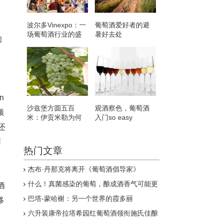
波尔多Vinexpo：一
葡萄酒爱好者的避
场葡萄酒行业的盛
暑好去处
的
会
酒
n
沙兹堡方圆五百
观酒察色，葡萄酒
顿
米：伊贡米勒为何
入门so easy
还
独具王者气质？
葡
热门文章
、
杰布·丹那克将离开《葡萄酒倡导家》
什么！真菌感染的葡萄，酿成酒香气可能更
酒
佳？
巴塔-蒙哈榭：另一个世界的霞多丽
移
六升装康帝拉塔希园红葡萄酒领衔施氏佳酿