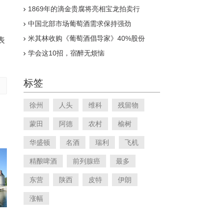
香港拍卖会
1869年的滴金贵腐将亮相宝龙拍卖行
中国北部市场葡萄酒需求保持强劲
米其林收购《葡萄酒倡导家》40%股份
表
学会这10招，宿醉无烦恼
标签
徐州
人头
维科
残留物
蒙田
阿德
农村
榆树
华盛顿
名酒
瑞利
飞机
精酿啤酒
前列腺癌
最多
东营
陕西
皮特
伊朗
涨幅