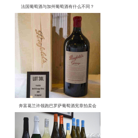
法国葡萄酒与加州葡萄酒有什么不同？
奔富葛兰许领跑巴罗萨葡萄酒宪章拍卖会