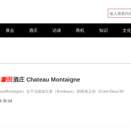
展会
酒庄
访谈
商机
知识
文
：
蒙田
酒庄 Chateau Montaigne
eauMontaigne）位于法国波尔多（Bordeaux）的两海之间（Entre-Deux-Mr
4:35:04