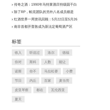
传奇之酒：1990年马特莱酒庄特级园干白
除了RP，帕克团队的另外八名成员都是
谁？
红酒世界一周资讯回顾：5月22日至5月26
日
南非首都开普敦成为新法定葡萄酒产区
标签
收入
听说过
洛尔
德福
你对
斯科
人数
能让
诺斯
你不
马拉松赛
小费
节日
内丘
百家
麦当劳
皮亚琴察
都在
瓦伦西亚
夏天