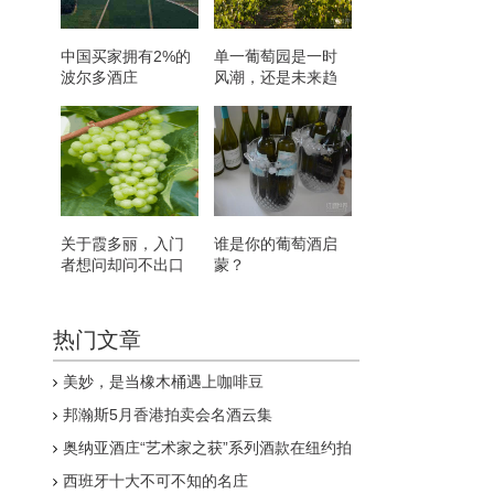
中国买家拥有2%的
单一葡萄园是一时
波尔多酒庄
风潮，还是未来趋
势？
关于霞多丽，入门
谁是你的葡萄酒启
者想问却问不出口
蒙？
的问题，这就揭晓
答案
热门文章
美妙，是当橡木桶遇上咖啡豆
邦瀚斯5月香港拍卖会名酒云集
奥纳亚酒庄“艺术家之获”系列酒款在纽约拍
卖
西班牙十大不可不知的名庄