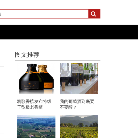
化
图文推荐
凯歌香槟发布特级
我的葡萄酒到底要
干型极老香槟
不要醒？