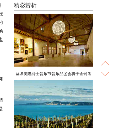
精彩赏析
酬
吃
的
汤
也
忌
圣埃美隆爵士音乐节音乐品鉴会将于金钟酒
如
庄举行
精
是