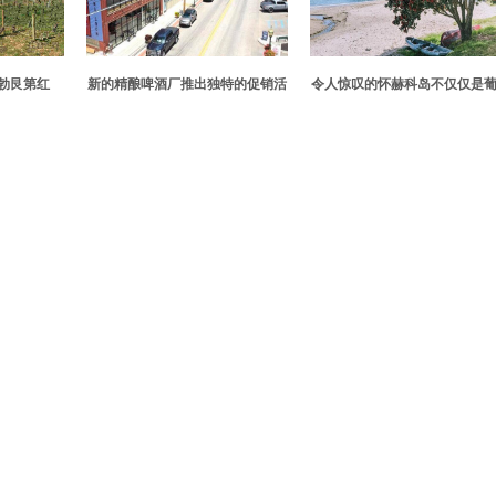
勃艮第红
新的精酿啤酒厂推出独特的促销活
令人惊叹的怀赫科岛不仅仅是
动
酒之旅