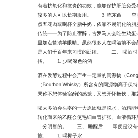
有着抗氧化和抗炎的功效，能够保护肝脏免受
较多的人可以长期服用。 3. 吃东西 空
点五花肉或喝杯全脂牛奶，依靠不易消化的脂
传统——为了防止宿醉，古罗马人会吃生鸡蛋
里加点盐渍羊眼睛。虽然很多人在喝酒前不会
是人们千百年来习惯的延续。 二、 喝酒
招。 1. 少喝深色的酒
酒在发酵过程中会产生一定量的同源物（Con
（Bourbon Whisky）所含有的同源物高
果你不想体验宿醉的感觉，又想开怀畅饮，那就选
喝太多酒会头疼的一大原因就是脱水，酒精能
转化而来的乙醛会使毛细血管扩张、血液循环
十分明智的。 三、 睡醒后 即便是没有
施。 1. 喝椰子水