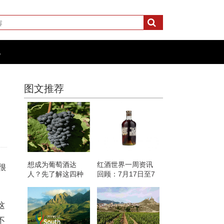
化
图文推荐
想成为葡萄酒达
红酒世界一周资讯
很
人？先了解这四种
回顾：7月17日至7
红葡萄酒吧
月21日
这
不