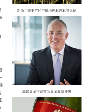
相
新西兰重要产区申请地理标志标签认证
各
的
后
一
能
高盛集团下调富邑集团股票评级
这
正
择