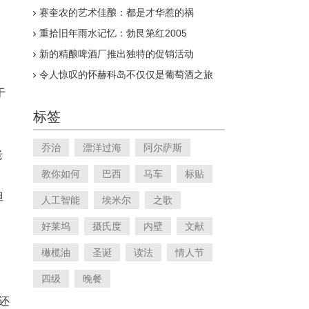
赛奎农的艺术佳酿：都是才华惹的祸
重拾旧年雨水记忆：勃艮第红2005
新的精酿啤酒厂推出独特的促销活动
令人惊叹的怀赫科岛不仅仅是葡萄酒之旅
于
标签
乔治
漂洋过海
阿尔萨斯
老
教你如何
巴西
马车
标贴
但
人工智能
埃米尔
之歌
好莱坞
摄氏度
内壁
文献
橄榄油
圣诞
读法
情人节
四级
晚餐
时还