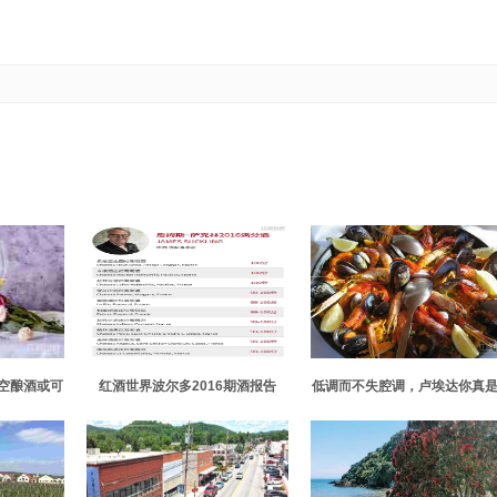
太空酿酒或可
红酒世界波尔多2016期酒报告
低调而不失腔调，卢埃达你真
了一生