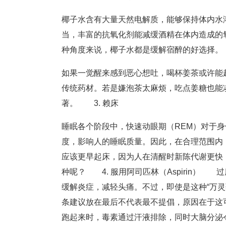
椰子水含有大量天然电解质，能够保持体内水
当，丰富的抗氧化剂能减缓酒精在体内造成的
种角度来说，椰子水都是缓解宿醉的好选择。 
如果一觉醒来感到恶心想吐，喝杯姜茶或许能
传统药材。若是嫌泡茶太麻烦，吃点姜糖也能
著。 3. 赖床
睡眠各个阶段中，快速动眼期（REM）对于
度，影响人的睡眠质量。因此，在合理范围内
应该更早起床，因为人在清醒时新陈代谢更快
种呢？ 4. 服用阿司匹林（Aspirin
缓解炎症，减轻头痛。不过，即使是这种“万
条建议放在最后不代表最不提倡，原因在于这
跑起来时，毒素通过汗液排除，同时大脑分泌令人