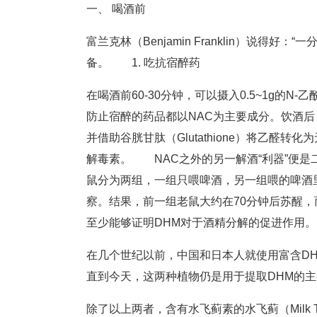
一、 喝酒前
富兰克林（Benjamin Franklin）说
备。 1. 吃抗宿醉药
在喝酒前60-30分钟，可以摄入0.5~1g的N-乙酰
防止宿醉的药品都以NAC为主要成分。饮酒后，肝
并借助谷胱甘肽（Glutathione）将乙醛
解毒素。 NAC之外的另一解酒“利器”便是二氢杨
鼠分为两组，一组只喂啤酒，另一组喂的啤酒
察。结果，前一组老鼠大约在70分钟后苏醒
至少能够证明DHM对于酒精分解的促进作用。
在几个世纪以前，中国和日本人就使用富含DHM的蛇葡
直到今天，这两种植物仍是用于提取DHM的主
除了以上两者，含有水飞蓟素的水飞蓟（Milk 