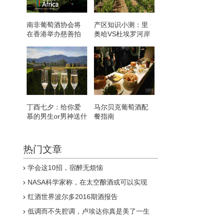
南非葡萄酒协会将
产区知识小测：里
在香港举办慈善拍
奥哈VS杜埃罗河岸
卖晚会
丁酉七夕：给你爱
马尔贝克葡萄酒配
慕的男生or男神送什
餐指南
么酒？
热门文章
学会这10招，宿醉无烦恼
NASA科学家称，在太空酿酒或可以实现
红酒世界波尔多2016期酒报告
低调而不失腔调，卢埃达你真是美了一生