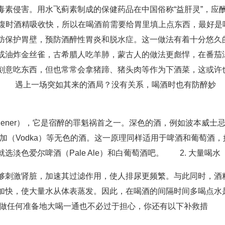
毒素侵害。用水飞蓟素制成的保健药品在中国俗称“益肝灵”，应
腹时酒精吸收快，所以在喝酒前需要给胃里填上点东西，最好是
肪保护胃壁，预防酒醉性胃炎和脱水症。这一做法有着十分悠久
或油炸金丝雀，古希腊人吃羊肺，蒙古人的做法更彪悍，在番茄
刻意吃东西，但也常常会拿猪蹄、猪头肉等作为下酒菜，这或许
时 遇上一场突如其来的酒局？没有关系，喝酒时也有防醉妙
gener），它是宿醉的罪魁祸首之一。深色的酒，例如波本威士
于伏特加（Vodka）等无色的酒。这一原理同样适用于啤酒和葡萄酒，
淡色爱尔啤酒（Pale Ale）和白葡萄酒吧。 2. 大量喝水
够刺激肾脏，加速其过滤作用，使人排尿更频繁。与此同时，酒
加快，使大量水从体表蒸发。因此，在喝酒的间隔时间多喝点水
做任何准备地大喝一通也不必过于担心，你还有以下补救措