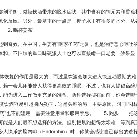
溶剂平衡，减轻饮酒带来的脱水症状。其中含有的钾元素和香蕉
氧化反应。另外，最基本的一点是，椰子水里有很多的水分。从
2. 喝杯姜茶
起到奇效。在中国，生姜有“呕家圣药”之誉，也是治疗恶心呕吐
凑和。不怕辣的重口味硬派人士也可以直接啃一口老姜，效果显
身体恢复的作用是最大的，而过量饮酒会加大进入快速动眼期的难
，赖一会儿床能使人获得更高效的睡眠。不过，也有人提倡宿醉
，能为进入工作做更充足的准备。两种选择摆在面前，你会选哪
） 过度饮酒容易引起脑内炎症，这是头疼的另一主要原因。阿司匹林
灵药”也不能滥用，需要注意用量和服用禁忌。 5. 跑步 把
可能是人们最不想选择的方法。但别把晨跑想得太艰难，等到真
快乐的脑内啡（Endorphin）时，你就会感谢自己做出的选