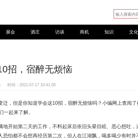
展会
酒庄
访谈
商机
知识
文
10招，宿醉无烦恼
：
时间：2021-07-17 10:41:05
变迁，但是你知道学会这10招，宿醉无烦恼吗？小编网上查阅了
们一起来了解。
满地开始第二天的工作，不料起床后依旧头晕目眩、恶心想吐，
人恐怕都不会想再经历第二次，但人在江湖飘，喝多喝少有时并