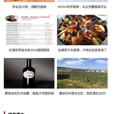
学会这10招，宿醉无烦恼
NASA科学家称，在太空酿酒或可以
实现
红酒世界波尔多2016期酒报告
低调而不失腔调，卢埃达你真是美了
一生
赛奎农的艺术佳酿：都是才华惹的祸
重拾旧年雨水记忆：勃艮第红2005