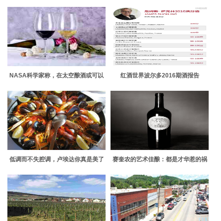
份
NASA科学家称，在太空酿酒或可以
红酒世界波尔多2016期酒报告
实现
低调而不失腔调，卢埃达你真是美了
赛奎农的艺术佳酿：都是才华惹的祸
一生