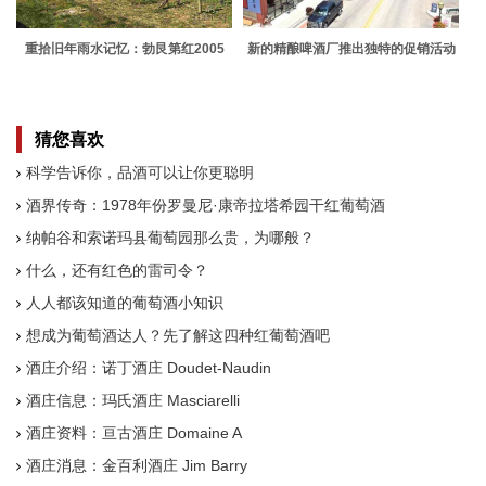
重拾旧年雨水记忆：勃艮第红2005
新的精酿啤酒厂推出独特的促销活动
猜您喜欢
科学告诉你，品酒可以让你更聪明
酒界传奇：1978年份罗曼尼·康帝拉塔希园干红葡萄酒
纳帕谷和索诺玛县葡萄园那么贵，为哪般？
什么，还有红色的雷司令？
人人都该知道的葡萄酒小知识
想成为葡萄酒达人？先了解这四种红葡萄酒吧
酒庄介绍：诺丁酒庄 Doudet-Naudin
酒庄信息：玛氏酒庄 Masciarelli
酒庄资料：亘古酒庄 Domaine A
酒庄消息：金百利酒庄 Jim Barry