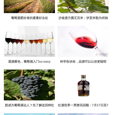
葡萄酒爱好者的避暑好去处
沙兹堡方圆五百米：伊贡米勒为何独
具王者气质？
观酒察色，葡萄酒入门so easy
科学告诉你，品酒可以让你更聪明
想成为葡萄酒达人？先了解这四种红
红酒世界一周资讯回顾：7月17日至7
葡萄酒吧
月21日