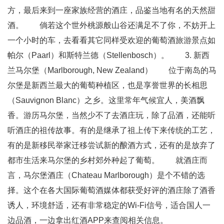
方，最后来到一座家族经营的酒庄，品鉴当地有名的天然甜
酒。 倘若这个世外桃源般山谷还满足不了你，不妨开上
一个小时的车，去看看其它同样受欢迎的葡萄酒旅游景点如
帕尔（Paarl）和斯特兰德（Stellenbosch）。 3. 新西
兰马尔堡（Marlborough, New Zealand） 位于南岛的马
尔堡是新西兰最大的葡萄种植区，也是享誉世界的长相思
（Sauvignon Blanc）之乡。这里常年气候宜人，美酒飘
香。游历马尔堡，当然少不了去酒庄玩，除了品酒，还能听
听酒庄的祖传故事。有的是继承了祖上传下来传统的工艺，
有的是新移民举家迁移尝试新的酿酒方式，还有的是放弃了
都市生活来马尔堡的乡村郊外种起了葡萄。 就酒庄而
言，马尔堡酒庄（Chateau Marlborough）是个不错的选
择。这个在各大国际葡萄酒媒体都获受好评的酒庄除了酒香
诱人，环境舒适，还有非常稳定的Wi-Fi信号，适合国人一
边品酒，一边拿出红酒APP来查阅相关信息。