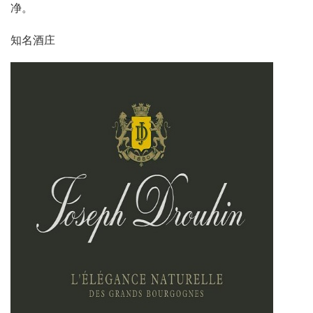
净。
知名酒庄