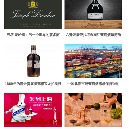
巴塔-蒙哈榭：另一个世界的霞多丽
六升装康帝拉塔希园红葡萄酒领衔施
氏佳酿香港拍卖会
1869年的滴金贵腐将亮相宝龙拍卖行
中国北部市场葡萄酒需求保持强劲