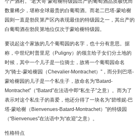
个产酒村。“老大哥”蒙哈榭特级园出产的葡萄酒品质极优而
数量稀少，堪称全球最贵的白葡萄酒。而老二巴塔-蒙哈榭
园则一直是勃艮第产区内表现最佳的特级园之一，其出产的
白葡萄酒在勃艮第地位仅次于蒙哈榭特级园。
要说起这个家族的几个葡萄园的名字，也十分有意思。据
称，中世纪时普里尼（Puligny）的领主给子女们分土地的
时候，其中一个儿子是一位骑士，故将一个葡萄园命名
为“骑士-蒙哈榭园（Chevalier-Montrachet）”，而分到巴塔-
蒙哈榭园的儿子是一个私生子，故命名为“Batard-
Montrachet”（“Batard”在法语中即“私生子”之意）。而为了
表示对这个私生子的喜爱，他还分得了一块名为“碧维妮-巴
塔-蒙哈榭（Bienvenues-Batard-Montrachet）”的特级园
（“Bienvenues”在法语中为“欢迎”之意）。
性格特点