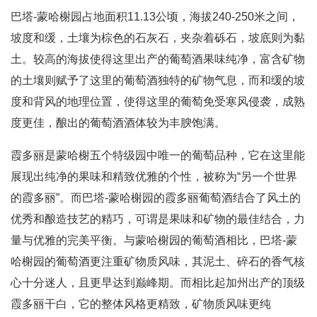
巴塔-蒙哈榭园占地面积11.13公顷，海拔240-250米之间，
坡度和缓，土壤为棕色的石灰石，夹杂着砾石，坡底则为黏
土。较高的海拔使得这里出产的葡萄酒果味纯净，富含矿物
的土壤则赋予了这里的葡萄酒独特的矿物气息，而和缓的坡
度和背风的地理位置，使得这里的葡萄免受寒风侵袭，成熟
度更佳，酿出的葡萄酒酒体较为丰腴饱满。
霞多丽是蒙哈榭五个特级园中唯一的葡萄品种，它在这里能
展现出纯净的果味和精致优雅的个性，被称为“另一个世界
的霞多丽”。而巴塔-蒙哈榭园的霞多丽葡萄酒结合了风土的
优秀和酿造技艺的精巧，可谓是果味和矿物的最佳结合，力
量与优雅的完美平衡。与蒙哈榭园的葡萄酒相比，巴塔-蒙
哈榭园的葡萄酒更注重矿物质风味，其泥土、碎石的香气核
心十分迷人，且更早达到巅峰期。而相比起加州出产的顶级
霞多丽干白，它的整体风格更精致，矿物质风味更纯