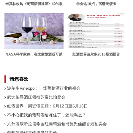
米其林收购《葡萄酒倡导家》40%股
学会这10招，宿醉无烦恼
份
NASA科学家称，在太空酿酒或可以
红酒世界波尔多2016期酒报告
实现
猜您喜欢
波尔多Vinexpo：一场葡萄酒行业的盛会
武戈伯爵酒庄领衔苏富比拍卖会
红酒世界一周资讯回顾：6月12日至6月16日
不小心把我的葡萄酒给冻住了，还能喝么？
六升装康帝拉塔希园红葡萄酒领衔施氏佳酿香港拍卖会
葡萄酒爱好者的避暑好去处