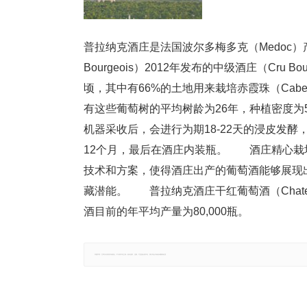
普拉纳克酒庄是法国波尔多梅多克（Medoc）产区的酒
Bourgeois）2012年发布的中级酒庄（Cr
顷，其中有66%的土地用来栽培赤霞珠（Caberne
有这些葡萄树的平均树龄为26年，种植密度为5
机器采收后，会进行为期18-22天的浸皮发
12个月，最后在酒庄内装瓶。 酒庄精心栽
技术和方案，使得酒庄出产的葡萄酒能够展现
藏潜能。 普拉纳克酒庄干红葡萄酒（Chateau P
酒目前的年平均产量为80,000瓶。
郑重声明：文章仅代表原作者观点，不代表本站立场；如有侵权、违规，可直接反馈本站，我们将会作修改或删除处理。