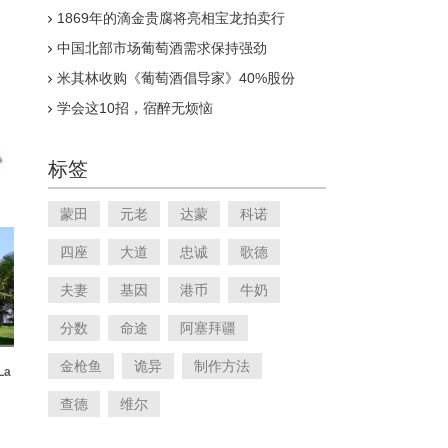
香港拍卖会
1869年的滴金贵腐将亮相宝龙拍卖行
中国北部市场葡萄酒需求保持强劲
米其林收购《葡萄酒倡导家》40%股份
学会这10招，宿醉无烦恼
标签
蒙田
元老
达蒙
科诺
四座
大道
忠诚
歌德
夫妻
基因
港币
牛奶
分数
命途
阿塞拜疆
金枪鱼
诡异
制作方法
La
查德
维尔