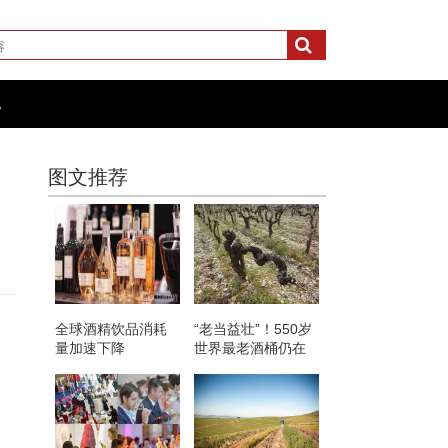
化
图文推荐
全球酒精饮品消耗
“老当益壮”！550岁
量加速下降
世界最老酒桶仍在
使用中