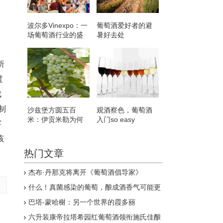
波尔多Vinexpo：一
葡萄酒爱好者的避
场葡萄酒行业的盛
暑好去处
会
所
过
成
制
沙兹堡方圆五百
观酒察色，葡萄酒
米：伊贡米勒为何
入门so easy
窖
独具王者气质？
该
热门文章
杰布·丹那克将离开《葡萄酒倡导家》
什么！真菌感染的葡萄，酿成酒香气可能更
佳？
巴塔-蒙哈榭：另一个世界的霞多丽
六升装康帝拉塔希园红葡萄酒领衔施氏佳酿