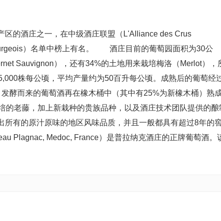
庄之一，在中级酒庄联盟（L'Alliance des Crus
u Bourgeois）名单中榜上有名。 酒庄目前的葡萄园面积为30公
t Sauvignon），还有34%的土地用来栽培梅洛（Merlot），
,000株每公顷，平均产量约为50百升每公顷。成熟后的葡萄经
酵，发酵而来的葡萄酒再在橡木桶中（其中有25%为新橡木桶）熟
培的老藤，加上新栽种的贵族品种，以及酒庄技术团队提供的酿
出所有的原汁原味的地区风味品质，并且一般都具有超过8年的
lagnac, Medoc, France）是普拉纳克酒庄的正牌葡萄酒。