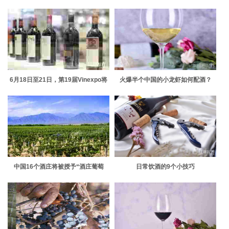
6月18日至21日，第19届Vinexpo将
火爆半个中国的小龙虾如何配酒？
于波尔多举行
中国16个酒庄将被授予“酒庄葡萄
日常饮酒的9个小技巧
酒”证明商标