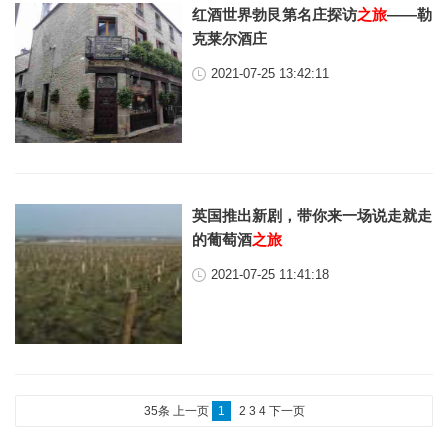
红酒世界勃艮第名庄探访
之旅
——勒
克莱尔酒庄
2021-07-25 13:42:11
英国推出新剧，带你来一场说走就走
的葡萄酒
之旅
2021-07-25 11:41:18
35条
上一页
1
2
3
4
下一页