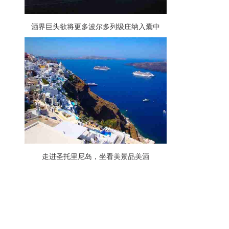
酒界巨头欲将更多波尔多列级庄纳入囊中
走进圣托里尼岛，坐看美景品美酒