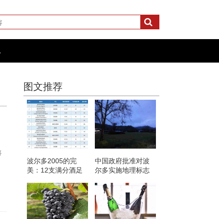
化
图文推荐
将
波尔多2005的完
中国政府批准对波
美：12支满分酒足
尔多实施地理标志
以证明！
产品保护