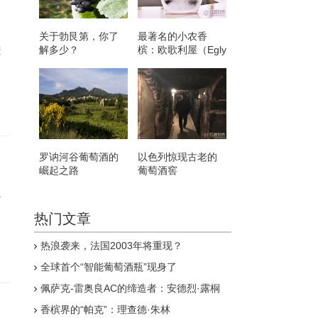
关于勃艮第，你了
最著名的小农香
解多少？
槟：欧歌利屋（Egly
遭
Ouriet）
罗讷河谷葡萄酒的
以色列惊现古老的
崛起之路
葡萄酒窖
介
热门文章
热浪袭来，法国2003年将重现？
全球首个“智能葡萄酒瓶”现身了
佩萨克-雷奥良AC的缔造者：安德烈·露桐
香槟界的“帕克”：理查德·朱林