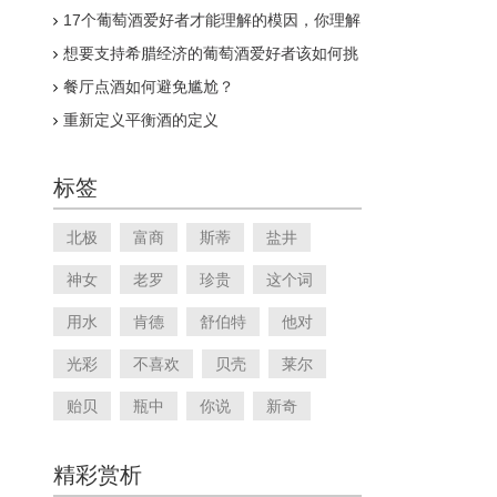
17个葡萄酒爱好者才能理解的模因，你理解
了吗？
想要支持希腊经济的葡萄酒爱好者该如何挑
选希腊葡萄酒？
餐厅点酒如何避免尴尬？
重新定义平衡酒的定义
标签
北极
富商
斯蒂
盐井
神女
老罗
珍贵
这个词
用水
肯德
舒伯特
他对
光彩
不喜欢
贝壳
莱尔
贻贝
瓶中
你说
新奇
精彩赏析