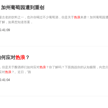
！加州葡萄园遭到重创
最古老的饮料之一，也许你喝过不少葡萄酒，但是关于
热浪
来袭！加州葡萄园
了解，如果想知道答案，
5:41:09
如何应对
热浪
？
，但是关于酿酒师们如何应对
热浪
？你了解吗？下面挑战你的认知极限，向您
应对
热浪
？。近日，“路
6:41:04