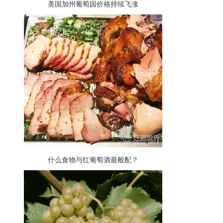
美国加州葡萄园价格持续飞涨
什么食物与红葡萄酒最般配？