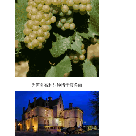
为何夏布利只钟情于霞多丽