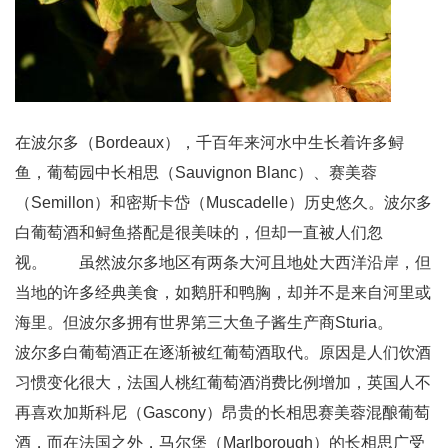
在波尔多（Bordeaux），千百年来河水中生长着许多鲟
鱼，葡萄园中长相思（Sauvignon Blanc）、赛美蓉
（Semillon）和密斯卡岱（Muscadelle）历史悠久。波尔多
白葡萄酒和鲟鱼搭配是很美味的，但却一直被人们忽
视。 虽然波尔多地区有两条大河且地处大西洋沿岸，但
当地的许多经典美食，如鹅肝和鸭胸，却并不是来自河里或
海里。但波尔多拥有世界第三大鱼子酱生产商Sturia。
波尔多白葡萄酒正在逐渐被红葡萄酒取代。原因是人们饮酒
习惯变化很大，法国人桃红葡萄酒消费比例增加，英国人不
再喜欢加斯科尼（Gascony）昂贵的长相思赛美蓉混酿葡萄
酒，而在法国之外，马尔堡（Marlborough）的长相思广受