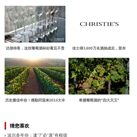
一亮的9款小玩意
访朋待客，这些葡萄酒杯好看且不贵
佳士得3,600万名酒抽成后，宣布
CEO马文斐将离任
历史最佳年份！俄勒冈迎来2014大丰
希腊葡萄酒的“四大天王”
收
猜您喜欢
波尔多年份：逢“7”必“衰”有根据