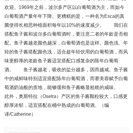
欢迎。1969年之前，波尔多产区以白葡萄酒为主，而如今
白葡萄酒产量年年下降。更糟糕的是，一种名为Esca的真
菌使得长相思种植面积每年以10%的速度减少。 我们在
搭配鱼子酱和波尔多白葡萄酒时，要注意二者的年龄是否相
配。鱼子酱越老颜色越深，白葡萄酒也是这样。颜色浅、年
轻的鱼子酱搭配颜色浅，适合趁年轻饮用的白葡萄酒，而风
味更醇厚的老龄鱼子酱适宜搭配口感复杂的陈年白葡萄
酒。 鱼子酱越老，吸收的盐分越多，因而越咸。鱼子酱
中的咸鲜味特别适宜搭配陈年白葡萄酒，而赛美蓉赋予白葡
萄酒奶油般的质地，能够缓和鱼子酱略显粗糙的咸味。
此外，奥斯特拉（Osetra）产区的鱼子酱颗粒较大，口感更
醇厚浓郁，适宜搭配在桶中熟成的白葡萄酒。（编
译/Catherine）
郑重声明：文章仅代表原作者观点，不代表本站立场；如有侵权、违规，可直接反馈本站，我们将会作修改或删除处理。