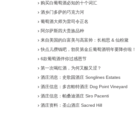
购买白葡萄酒必知的十个词汇
酒乡门多萨的巧克力河
葡萄酒大师为雷司令正名
阿尔萨斯四大贵族品种
来自美国的白富美与高富帅：长相思 & 仙粉黛
快点儿攒钱吧，勃艮第金丘葡萄酒明年要降价啦！
6款葡萄酒伴你过感恩节
第一次喝红酒，为何又酸又涩？
酒庄消息：史歌园酒庄 Songlines Estates
酒庄信息：多吉帕特酒庄 Dog Point Vineyard
酒庄信息：帕桑迪酒庄 Siro Pacenti
酒庄资料：圣山酒庄 Sacred Hill