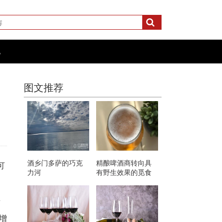
化
图文推荐
酒乡门多萨的巧克
精酿啤酒商转向具
可
力河
有野生效果的觅食
原料
萄
增