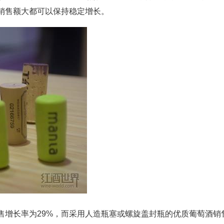
销售额大都可以保持稳定增长。
售增长率为29%，而采用人造瓶塞或螺旋盖封瓶的优质葡萄酒销