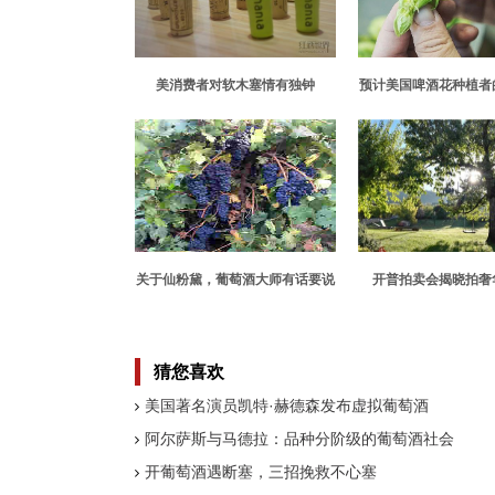
美消费者对软木塞情有独钟
预计美国啤酒花种植者
将创纪录但高温可能会
量
关于仙粉黛，葡萄酒大师有话要说
开普拍卖会揭晓拍奢
猜您喜欢
美国著名演员凯特·赫德森发布虚拟葡萄酒
阿尔萨斯与马德拉：品种分阶级的葡萄酒社会
开葡萄酒遇断塞，三招挽救不心塞