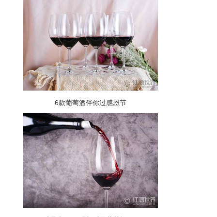
6款葡萄酒伴你过感恩节