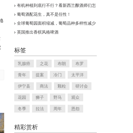
有机种植到底行不行？看新西兰酿酒师们怎
么说
葡萄酒配花生，真不是任性！
格
全球葡萄园面积缩减，葡萄品种多样性减少
价
英国推出香槟风格啤酒
站
柔
标签
乳腺癌
之花
布朗
布罗
青年
提案
冷门
太平洋
伊宁县
商法
颗粒
研讨会
花园
狮子
野马
观众
冬季
拉法
周年
恩怨
精彩赏析