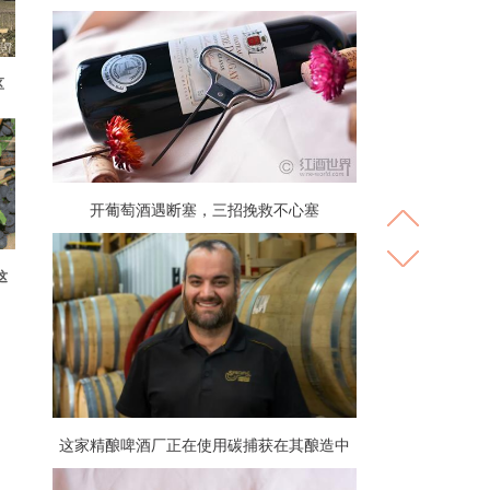
区
开葡萄酒遇断塞，三招挽救不心塞
这
这家精酿啤酒厂正在使用碳捕获在其酿造中
重复使用二氧化碳