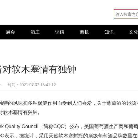
展会
酒庄
访谈
商机
知识
文
者对软木塞情有独钟
：
时间：2021-07-07 15:41:12
独特的风味和多种保健作用而受到人们喜爱，关于葡萄酒的起源
对软木塞情有独钟。
uality Council，简称CQC）公布，美国葡萄酒生产商和葡
QC表示，据统计，采用天然软木塞封瓶的顶级葡萄酒品牌数量在