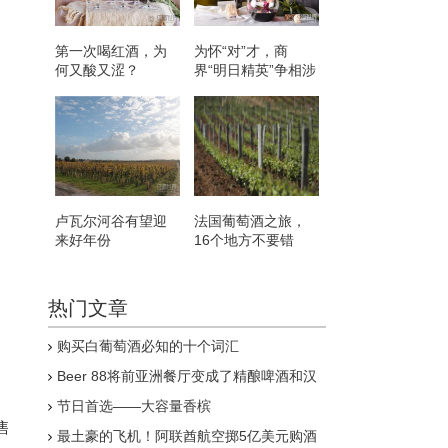
第一次喝红酒，为
为怀“对”才，商
何又酸又涩？
界“明日精英”争相涉
足红酒圈
卢瓦尔河谷有望迎
法国葡萄酒之旅，
来好年份
16个地方不要错
过！
热门文章
购买白葡萄酒必知的十个词汇
Beer 88将前亚洲餐厅变成了精酿啤酒和汉
堡店
节日首选——大容量香槟
售
最土豪的飞机！阿联酋航空掷5亿美元购酒