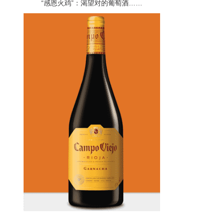
“感恩火鸡”：渴望对的葡萄酒……