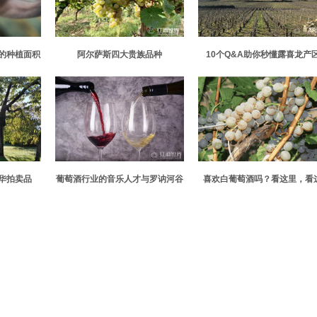
的种植面积
阿尔萨斯四大贵族品种
10个Q&A助你秒懂露喜龙产
影响作物产
华拍卖品
葡萄酒行业的音乐人才与罗讷河谷
喜欢白葡萄酒吗？看这里，看
合作做慈善
里，看这里……