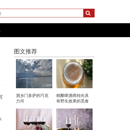
化
图文推荐
酒乡门多萨的巧克
精酿啤酒商转向具
可
力河
有野生效果的觅食
原料
本