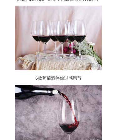
重复使用二氧化碳
6款葡萄酒伴你过感恩节