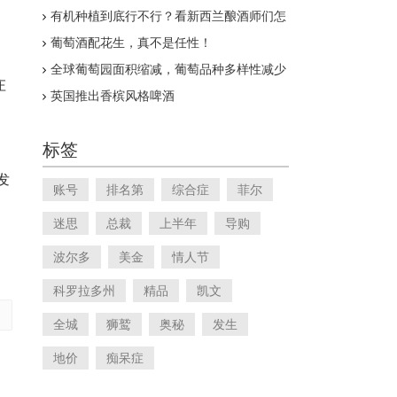
有机种植到底行不行？看新西兰酿酒师们怎
么说
葡萄酒配花生，真不是任性！
全球葡萄园面积缩减，葡萄品种多样性减少
庄
英国推出香槟风格啤酒
标签
发
账号
排名第
综合症
菲尔
。
迷思
总裁
上半年
导购
波尔多
美金
情人节
科罗拉多州
精品
凯文
全城
狮鹫
奥秘
发生
地价
痴呆症