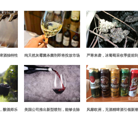
精酿啤酒独特性
纯天然灰霉菌杀菌剂即将投放市场
严寒来袭，冰葡萄采收季提前
式
，酿酒师乐
美国公司推出新型喷剂，能够去除
风靡欧洲，无酒精啤酒引领新
葡萄酒渍