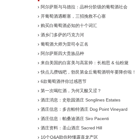
阿尔萨斯与马德拉：品种分阶级的葡萄酒社会
开葡萄酒遇断塞，三招挽救不心塞
购买白葡萄酒必知的十个词汇
酒乡门多萨的巧克力河
葡萄酒大师为雷司令正名
阿尔萨斯四大贵族品种
来自美国的白富美与高富帅：长相思 & 仙粉黛
快点儿攒钱吧，勃艮第金丘葡萄酒明年要降价啦！
6款葡萄酒伴你过感恩节
第一次喝红酒，为何又酸又涩？
酒庄消息：史歌园酒庄 Songlines Estates
酒庄信息：多吉帕特酒庄 Dog Point Vineyard
酒庄信息：帕桑迪酒庄 Siro Pacenti
酒庄资料：圣山酒庄 Sacred Hill
10个Q&A助你秒懂露喜龙产区