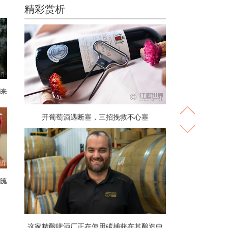
精彩赏析
到来
开葡萄酒遇断塞，三招挽救不心塞
潮流
这家精酿啤酒厂正在使用碳捕获在其酿造中