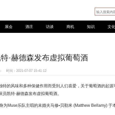
展会
酒庄
访谈
商机
知识
文
特·赫德森发布虚拟葡萄酒
：
时间：2021-07-07 15:41:12
独特的风味和多种保健作用而受到人们喜爱，关于葡萄酒的起源
演员凯特·赫德森发布虚拟葡萄酒。
Muse乐队主唱的未婚夫马修•贝勒米 (Matthew Bellamy) 于