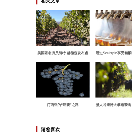
相关文章
美国著名演员凯特·赫德森发布虚
通过Soulspin享受
拟葡萄酒
的另一种方
门西亚的“逆袭”之路
猎人谷遭特大暴雨袭击
观不减
猜您喜欢