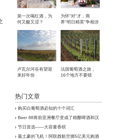
第一次喝红酒，为
为怀“对”才，商
之
何又酸又涩？
界“明日精英”争相涉
足红酒圈
卢瓦尔河谷有望迎
法国葡萄酒之旅，
来好年份
16个地方不要错
过！
热门文章
购买白葡萄酒必知的十个词汇
Beer 88将前亚洲餐厅变成了精酿啤酒和汉
堡店
节日首选——大容量香槟
最土豪的飞机！阿联酋航空掷5亿美元购酒