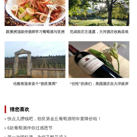
跟澳洲顶级侍酒师学习葡萄酒与亚洲
完成前庄主遗愿，大河酒庄收购圣埃
美食搭配
美隆列级庄
伦敦将迎来首个“勃艮第周”
“任性”的亲们，美国酒庄在大洋彼岸
向你们招手呢！
猜您喜欢
快点儿攒钱吧，勃艮第金丘葡萄酒明年要降价啦！
6款葡萄酒伴你过感恩节