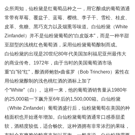
众所周知，仙粉黛是红葡萄品种之一，用它酿成的葡萄酒通
常带有草莓、覆盆子、蓝莓、樱桃、李子干、雪松、桂皮、
皮革、焦糖、黑巧克力以及烟熏等味道。白仙粉黛（White
Zinfandel）并不是仙粉黛葡萄的“白皮版本”，而是一种半甜
至甜型的浅桃红色葡萄酒，采用仙粉黛葡萄酿制而成。
白仙粉黛的出现是20世纪80年代美国加利福尼亚州最伟大
的商业传奇。1972年，由于当时的美国葡萄酒市场
重“白”轻“红”，酿酒师鲍勃•曲雀罗（Bob Trinchero）索性在
用仙粉黛酿制的浅色桃红酒的酒标上加了
个“White”（白）。这样一来，他的葡萄酒销售量从1980年
的25,000箱一下飙升至6年后的1,500,000箱。白仙粉黛
（White Zinfandel）葡萄酒盛行后，仙粉黛葡萄在美国的种
植面积也开始逐年增加。白仙粉黛葡萄酒通常口感香甜柔
软，酒精度较低，适合畅饮。这种酒拥有非常浓烈的果味，