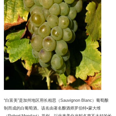
“白富美”是加州地区用长相思（Sauvignon Blanc）葡萄酿
制而成的白葡萄酒。该名由著名酿酒师罗伯特•蒙大维
（Robert Mondavi）首创，以此来美化当时名声不太好的长