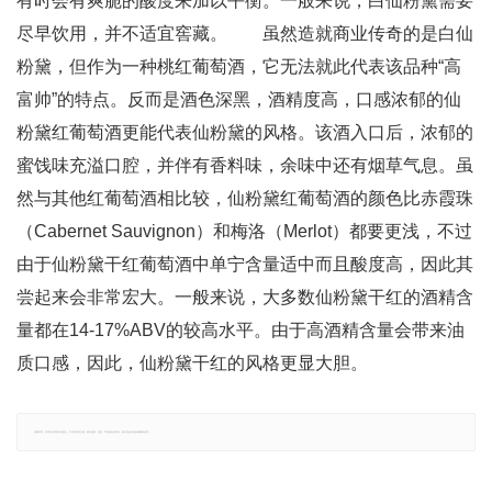
有时会有爽脆的酸度来加以平衡。一般来说，白仙粉黛需要
尽早饮用，并不适宜窖藏。 虽然造就商业传奇的是白仙
粉黛，但作为一种桃红葡萄酒，它无法就此代表该品种“高
富帅”的特点。反而是酒色深黑，酒精度高，口感浓郁的仙
粉黛红葡萄酒更能代表仙粉黛的风格。该酒入口后，浓郁的
蜜饯味充溢口腔，并伴有香料味，余味中还有烟草气息。虽
然与其他红葡萄酒相比较，仙粉黛红葡萄酒的颜色比赤霞珠
（Cabernet Sauvignon）和梅洛（Merlot）都要更浅，不过
由于仙粉黛干红葡萄酒中单宁含量适中而且酸度高，因此其
尝起来会非常宏大。一般来说，大多数仙粉黛干红的酒精含
量都在14-17%ABV的较高水平。由于高酒精含量会带来油
质口感，因此，仙粉黛干红的风格更显大胆。
郑重声明：文章仅代表原作者观点，不代表本站立场；如有侵权、违规，可直接反馈本站，我们将会作修改或删除处理。