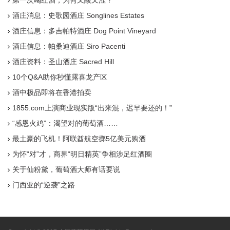
第一次喝红酒，为何又酸又涩？
酒庄消息：史歌园酒庄 Songlines Estates
酒庄信息：多吉帕特酒庄 Dog Point Vineyard
酒庄信息：帕桑迪酒庄 Siro Pacenti
酒庄资料：圣山酒庄 Sacred Hill
10个Q&A助你秒懂露喜龙产区
酒中极品即将在香港拍卖
1855.com上演商业现实版“出来混，迟早要还的！”
“感恩火鸡”：渴望对的葡萄酒……
最土豪的飞机！阿联酋航空掷5亿美元购酒
为怀“对”才，商界“明日精英”争相涉足红酒圈
关于仙粉黛，葡萄酒大师有话要说
门西亚的“逆袭”之路