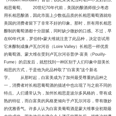
相思葡萄。 20世纪70年代前，美国的酿酒师很少考虑
用长相思酿酒，因此市面上少数低品质的长相思葡萄酒就给
美国的消费者留下了非常不好的印象。那时，所有用长相思
酿制的葡萄酒都十分甜腻，同时缺少微妙的口感。不过，早
在60年代末，罗伯特•蒙大维就注意了此品种，决定尝试用
它来酿制成像卢瓦尔河谷（Loire Valley）长相思一样优质
的葡萄酒。蒙大维在受到卢瓦尔河谷普伊-富美（Pouilly-
Fume）的启发后，就想找到一种区别于人们印象中甜美长
相思的方式，于是他为此品种取了“白富美”这个新名
字。 从那时起，白富美成为了加州最受尊重的品种之
一，消费者对长相思葡萄酒的描述中也出现了与之前不同的
特点。人们通常认为，加州长相思是波尔多风格的，带有成
熟的特征，而白富美的风格更倾向于卢瓦尔河谷，带有微妙
的优雅香气。许多人认为白富美葡萄酒是蒙大维事业初期最