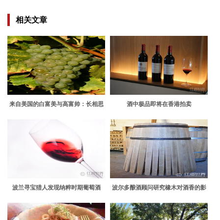
相关文章
来自美国的白富美与高富帅：长相思
酒中极品即将在香港拍卖
& 仙粉黛
波兰寻宝猎人发现纳粹时期葡萄酒
波尔多酿酒顾问研究橡木对酒香的影
响