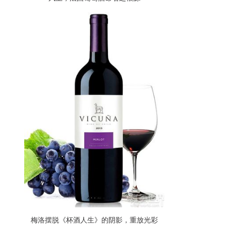
梅洛摆脱《杯酒人生》的阴影，重放光彩