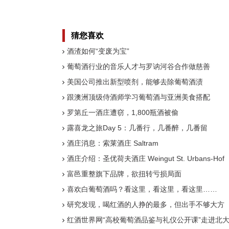
猜您喜欢
酒渣如何“变废为宝”
葡萄酒行业的音乐人才与罗讷河谷合作做慈善
美国公司推出新型喷剂，能够去除葡萄酒渍
跟澳洲顶级侍酒师学习葡萄酒与亚洲美食搭配
罗第丘一酒庄遭窃，1,800瓶酒被偷
露喜龙之旅Day 5：几番行，几番醉，几番留
酒庄消息：索莱酒庄 Saltram
酒庄介绍：圣优荷夫酒庄 Weingut St. Urbans-Hof
富邑重整旗下品牌，欲扭转亏损局面
喜欢白葡萄酒吗？看这里，看这里，看这里……
研究发现，喝红酒的人挣的最多，但出手不够大方
红酒世界网“高校葡萄酒品鉴与礼仪公开课”走进北