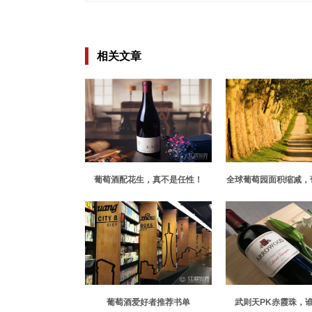
相关文章
葡萄酒配花生，真不是任性！
全球葡萄园面积缩减，
样性减少
葡萄酒爱好者推荐书单
武则天PK赤霞珠，