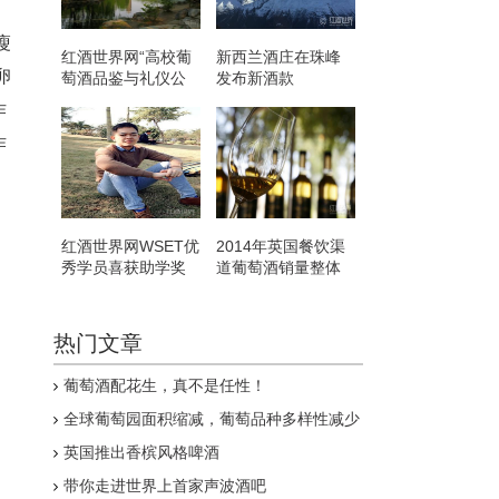
瘦
红酒世界网“高校葡
新西兰酒庄在珠峰
卵
萄酒品鉴与礼仪公
发布新酒款
开课”走进北大
作
作
红酒世界网WSET优
2014年英国餐饮渠
秀学员喜获助学奖
道葡萄酒销量整体
下滑
热门文章
葡萄酒配花生，真不是任性！
全球葡萄园面积缩减，葡萄品种多样性减少
英国推出香槟风格啤酒
带你走进世界上首家声波酒吧