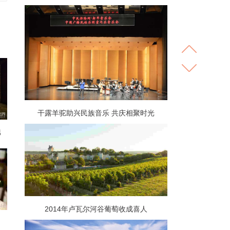
干露羊驼助兴民族音乐 共庆相聚时光
吧
2014年卢瓦尔河谷葡萄收成喜人