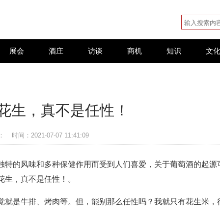
展会
酒庄
访谈
商机
知识
文
花生，真不是任性！
：
时间：2021-07-07 11:41:09
独特的风味和多种保健作用而受到人们喜爱，关于葡萄酒的起源
花生，真不是任性！。
觉就是牛排、烤肉等。但，能别那么任性吗？我就只有花生米，