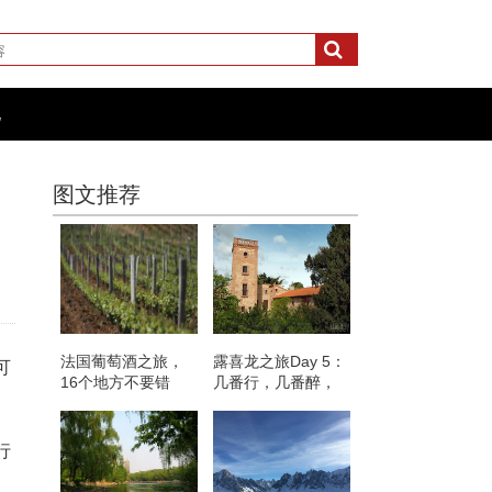
化
图文推荐
法国葡萄酒之旅，
露喜龙之旅Day 5：
可
16个地方不要错
几番行，几番醉，
过！
几番留
行