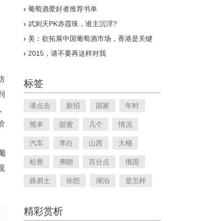
葡萄酒爱好者推荐书单
武则天PK赤霞珠，谁主沉浮?
美：欲拓展中国葡萄酒市场，香港是关键
2015，请不要再这样对我
防
标签
到
请点击
新招
国家
年时
人
价
熊本
甜蜜
几个
情况
汽车
李白
山西
大桶
葡
松香
弗朗
百分点
俄国
现
路易士
你想
湖泊
是怎样
精彩赏析