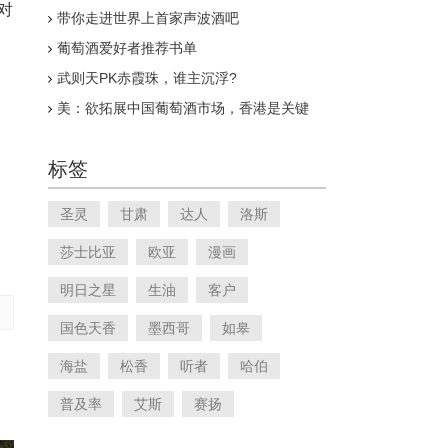
对
带你走进世界上首家声波酒吧
葡萄酒爱好者推荐书单
，
武则天PK赤霞珠，谁主沉浮?
）
美：欲拓展中国葡萄酒市场，香港是关键
标签
圣灵
甘肃
达人
洛斯
莎士比亚
欧亚
漫画
明日之星
生油
客户
国色天香
墨西哥
如皋
海盐
松香
听者
哈伯
普及率
艾斯
赛扬