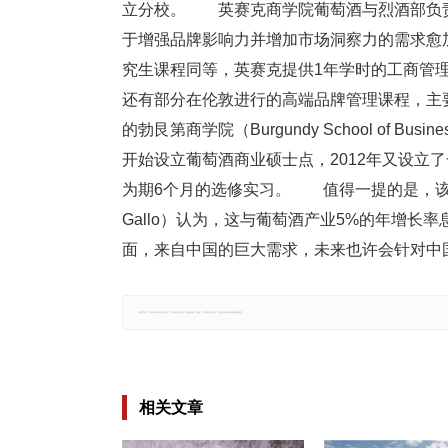
立分校。 英赛克商学院葡萄酒与烈酒部负责人让-弗
于增强品牌影响力并增加市场洞察力的需求愈
究生课程同等，英赛克提供1年学时的工商管
还有部分在伦敦进行的高端品牌管理课程，主要
的勃艮第商学院（Burgundy School of
开始设立葡萄酒商业硕士点，2012年又设立了
为期6个月的选修实习。 值得一提的是，该学
Gallo）认为，这与葡萄酒产业5%的年增
面，来自中国的巨大需求，未来也许会针对中
郑重声明：文章仅代表原作者观点，不代表本站立场；如有侵权、违规，可直接反馈本站，我们将会作修改或删除处理。
相关文章