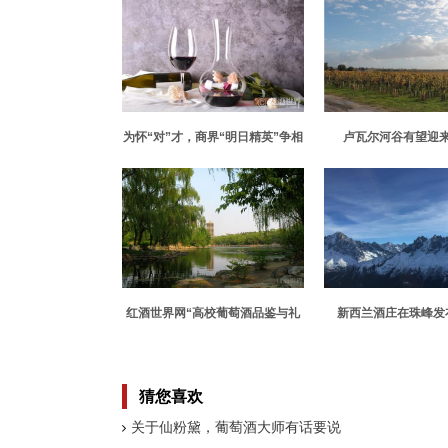
为怀“对”才，商界“明日精英”争相
卢瓦尔河谷有望迎
涉足红酒圈
红酒世界网“高校葡萄酒品鉴与礼
新西兰酒庄在珠峰发
仪公开课”走进北大
猜您喜欢
关于仙粉黛，葡萄酒大师有话要说