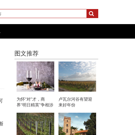
化
图文推荐
为怀“对”才，商
卢瓦尔河谷有望迎
可
界“明日精英”争相涉
来好年份
足红酒圈
渐