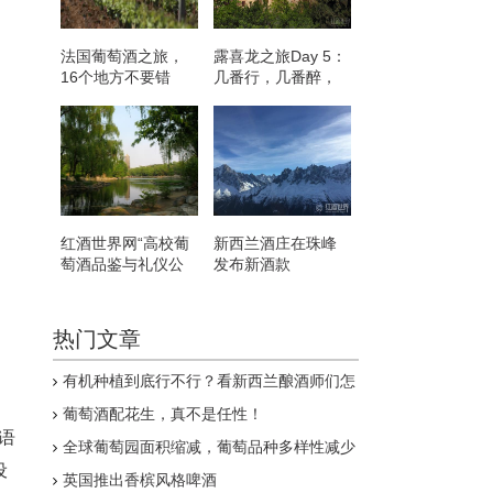
法国葡萄酒之旅，
露喜龙之旅Day 5：
16个地方不要错
几番行，几番醉，
过！
几番留
红酒世界网“高校葡
新西兰酒庄在珠峰
萄酒品鉴与礼仪公
发布新酒款
开课”走进北大
热门文章
有机种植到底行不行？看新西兰酿酒师们怎
么说
葡萄酒配花生，真不是任性！
语
全球葡萄园面积缩减，葡萄品种多样性减少
设
英国推出香槟风格啤酒