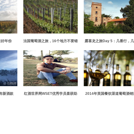
来好年份
法国葡萄酒之旅，16个地方不要错
露喜龙之旅Day 5：几番行，
过！
醉，几番留
布新酒款
红酒世界网WSET优秀学员喜获助
2014年英国餐饮渠道葡萄酒销
学奖
整体下滑