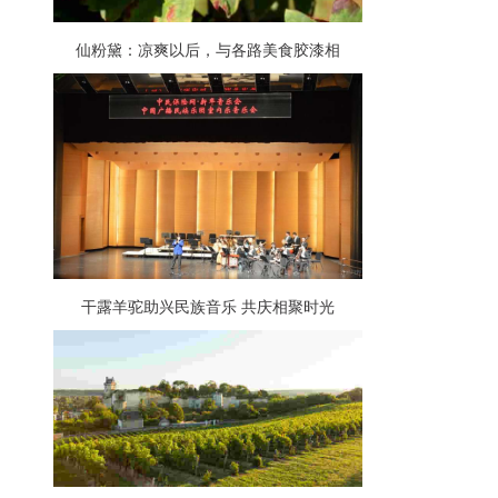
仙粉黛：凉爽以后，与各路美食胶漆相
投……
干露羊驼助兴民族音乐 共庆相聚时光