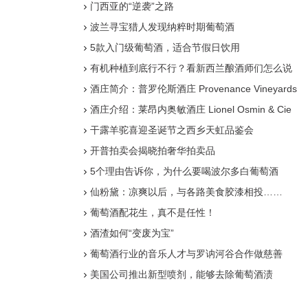
门西亚的“逆袭”之路
波兰寻宝猎人发现纳粹时期葡萄酒
5款入门级葡萄酒，适合节假日饮用
有机种植到底行不行？看新西兰酿酒师们怎么说
酒庄简介：普罗伦斯酒庄 Provenance Vineyards
酒庄介绍：莱昂内奥敏酒庄 Lionel Osmin & Cie
干露羊驼喜迎圣诞节之西乡天虹品鉴会
开普拍卖会揭晓拍奢华拍卖品
5个理由告诉你，为什么要喝波尔多白葡萄酒
仙粉黛：凉爽以后，与各路美食胶漆相投……
葡萄酒配花生，真不是任性！
酒渣如何“变废为宝”
葡萄酒行业的音乐人才与罗讷河谷合作做慈善
美国公司推出新型喷剂，能够去除葡萄酒渍