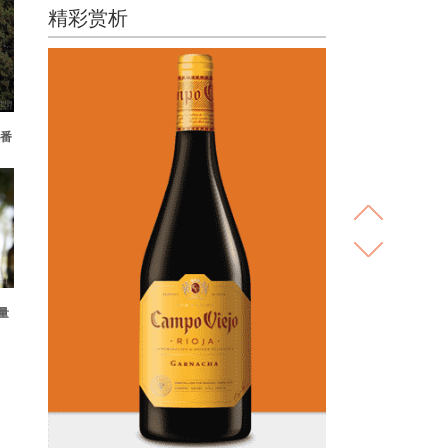
精彩赏析
几番
量