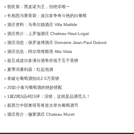
勃艮第：黑皮诺为王，但绝非唯一
长相思与赛美蓉：波尔多争奇斗艳的白葡萄
酒庄资料：马蒂尔德酒庄 Villa Matilde
酒庄简介：上罗伽酒庄 Chateau Haut-Logat
酒庄消息：保罗迪博酒庄 Domaine Jean-Paul Dubost
酒庄信息：阿尔塔维斯塔 Alta Vista
超五成波尔多满分酒售价低于五千英镑
夏季消暑利器：红起泡酒
拿破仑葡萄酒拍出2.5万英镑
20款小食与葡萄酒的绝妙搭配
1观2闻3品4吐5评：没错，这就是品酒范儿！
新西兰中部奥塔哥将首次举办葡萄酒节
酒庄简介：穆莱酒庄 Chateau Muret