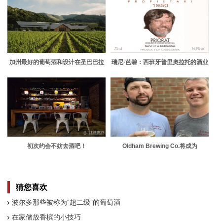
加州最好的葡萄酒和设计在圣巴巴拉
瑞尼·芭碧：西班牙普里奥拉托的酒业
葡萄酒之乡的最新品酒地点齐聚一堂
教父
初次约会不妨去酒吧！
Oldham Brewing Co.将成为
Prospect的第一家啤酒厂
猜您喜欢
波尔多那些被称为“超二级”的葡萄酒
在家储放香槟的小技巧