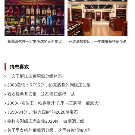
葡萄酒代理一定要考虑的三个要点
开红酒加盟店，一年能够获得多少盈
利？
猜您喜欢
一文了解法国葡萄酒分级体系
2008美讯：RP95分，帕克盛赞的列级庄佳酿
喜欢经典基安帝，这些酒庄值得一试
2009小侯伯王，帕克赞其“几乎与正牌酒一般宏大”
JS93-94分，“魅力四射”的2020梦宝石
格拉夫列级庄壳白仙2020红、白期酒上线
关于里奥哈的葡萄酒分级，这里有你想知道的