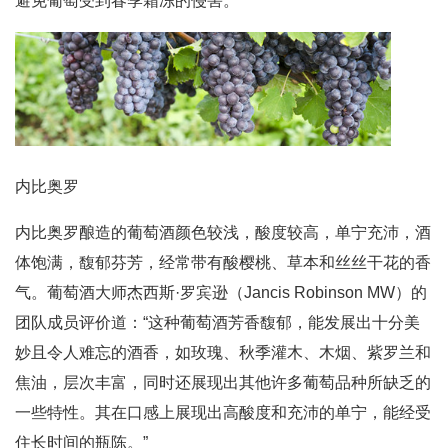
避免葡萄受到春季霜冻的侵害。
内比奥罗
内比奥罗酿造的葡萄酒颜色较浅，酸度较高，单宁充沛，酒
体饱满，馥郁芬芳，经常带有酸樱桃、草本和丝丝干花的香
气。葡萄酒大师杰西斯·罗宾逊（Jancis Robinson MW）的
团队成员评价道：“这种葡萄酒芳香馥郁，能发展出十分美
妙且令人难忘的酒香，如玫瑰、秋季灌木、木烟、紫罗兰和
焦油，层次丰富，同时还展现出其他许多葡萄品种所缺乏的
一些特性。其在口感上展现出高酸度和充沛的单宁，能经受
住长时间的瓶陈。”