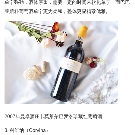
单宁强劲，酒体厚重，需要一定的时间来软化单宁；而巴巴
莱斯科葡萄酒单宁更为柔和，整体更显精致优雅。
2007年曼卓酒庄卡莫莱尔巴罗洛珍藏红葡萄酒
3. 科维纳（Corvina）