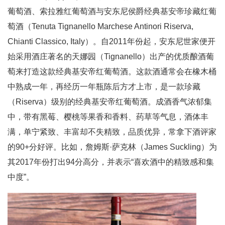
葡萄酒、索拉雅红葡萄酒与安东尼侯爵经典基安帝珍藏红葡
萄酒（Tenuta Tignanello Marchese Antinori Riserva,
Chianti Classico, Italy）。自2011年份起，安东尼世家便开
始采用酒庄著名的天娜园（Tignanello）出产的优质酿酒葡
萄来打造这款经典基安帝红葡萄酒。这款酒通常会在橡木桶
中熟成一年，再经历一年瓶陈后方才上市，是一款珍藏
（Riserva）级别的经典基安帝红葡萄酒。成酒香气浓郁集
中，带有黑莓、樱桃等果香和香料、药草等气息，酒体丰
满，单宁紧致、丰富却不失精致，品质优异，常拿下酒评家
的90+分好评。比如，詹姆斯·萨克林（James Suckling）为
其2017年份打出94分高分，并表示“喜欢酒中的精致感和集
中度”。