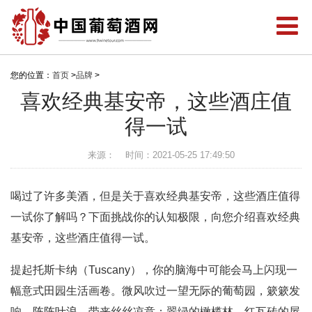
您的位置：
首页
>
品牌
>
喜欢经典基安帝，这些酒庄值
得一试
来源：
时间：2021-05-25 17:49:50
喝过了许多美酒，但是关于喜欢经典基安帝，这些酒庄值得
一试你了解吗？下面挑战你的认知极限，向您介绍喜欢经典
基安帝，这些酒庄值得一试。
提起托斯卡纳（Tuscany），你的脑海中可能会马上闪现一
幅意式田园生活画卷。微风吹过一望无际的葡萄园，簌簌发
响，阵阵叶浪，带来丝丝凉意；翠绿的橄榄林，红瓦砖的屋