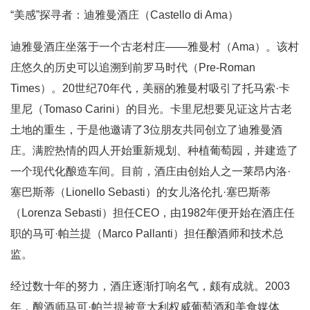
“美感”探寻者：迪雅曼酒庄（Castello di Ama）
迪雅曼酒庄坐落于一个古老村庄——雅曼村（Ama）。该村
庄悠久的历史可以追溯到前罗马时代（Pre-Roman
Times）。20世纪70年代，美丽的雅曼村吸引了托马索·卡
里尼（Tomaso Carini）的目光。卡里尼想要见证这片古老
土地的重生，于是他邀请了3位朋友共同创立了迪雅曼酒
庄。满腔热情的四人开始重新规划、种植葡萄园，并建造了
一个现代化酿造车间。目前，酒庄由创始人之一莱昂内洛·
塞巴斯蒂（Lionello Sebasti）的女儿洛伦扎·塞巴斯蒂
（Lorenza Sebasti）担任CEO，由1982年便开始在酒庄任
职的马可·帕兰提（Marco Pallanti）担任酿酒师和技术总
监。
经过数十年的努力，酒庄逐渐打响名气，颇有成就。2003
年，酿酒师马可·帕兰提被意大利权威葡萄酒和美食媒体