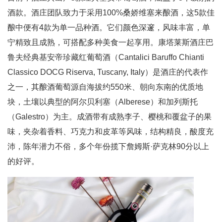
酒款。酒庄团队致力于采用100%桑娇维塞来酿酒，这5款佳
酿中便有4款为单一品种酒。它们颜色深邃，风味丰富，单
宁精致且成熟，可搭配多种美食一起享用。康塔莱斯酒庄巴
鲁夫经典基安帝珍藏红葡萄酒（Cantalici Baruffo Chianti
Classico DOCG Riserva, Tuscany, Italy）是酒庄的代表作
之一，其酿酒葡萄源自海拔约550米、朝向东南的优质地
块，土壤以典型的阿尔贝利塞（Alberese）和加列斯托
（Galestro）为主。成酒带有成熟李子、樱桃和覆盆子的果
味，夹杂着香料、巧克力和皮革等风味，结构精良，酸度充
沛，陈年潜力不俗，多个年份揽下詹姆斯·萨克林90分以上
的好评。