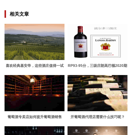
相关文章
喜欢经典基安帝，这些酒庄值得一试
RP93-95分，三级庄朗高巴顿2020期
酒上线
葡萄酒专卖店如何提升葡萄酒销售
开葡萄酒代理店需要什么技巧呢？
量？