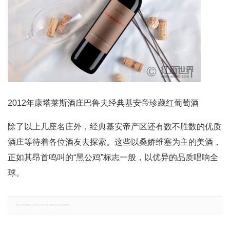
2012年康塔莱斯酒庄巴鲁夫经典基安帝珍藏红葡萄酒
除了以上几座名庄外，经典基安帝产区还有数不胜数的优质
酒庄等待着各位酒友去探索。这些以桑娇维塞为主的美酒，
正如其昂首鸣叫的“黑公鸡”标志一般，以优异的品质唱响全
球。
郑重声明：文章仅代表原作者观点，不代表本站立场；如有侵权、违规，可直接反馈本站，我们将会作修改或删除处理。