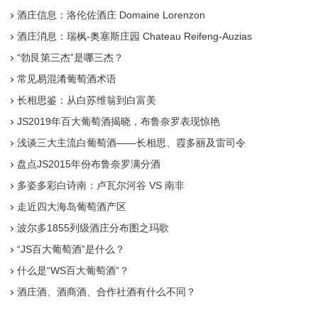
酒庄信息：洛伦佐酒庄 Domaine Lorenzon
酒庄消息：瑞枫-奥塞斯庄园 Chateau Reifeng-Auzias
“勃艮第三杰”是哪三杰？
常见易混淆葡萄酒术语
长相思鉴：从白苏维翁到白富美
JS2019年百大葡萄酒揭晓，布鲁奈罗表现惊艳
浅谈三大主流白葡萄酒——长相思、霞多丽及雷司令
盘点JS2015年份布鲁奈罗满分酒
多姿多彩白诗南：卢瓦尔河谷 VS 南非
走近四大海岛葡萄酒产区
波尔多1855列级酒庄分布图之玛歌
“JS百大葡萄酒”是什么？
什么是“WS百大葡萄酒”？
酒庄酒、酒商酒、合作社酒有什么不同？