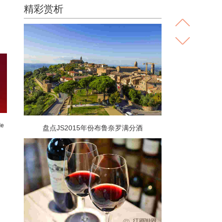
精彩赏析
e
盘点JS2015年份布鲁奈罗满分酒