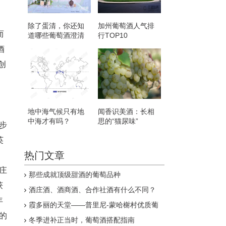
除了蛋清，你还知
加州葡萄酒人气排
而
道哪些葡萄酒澄清
行TOP10
剂？
酒
d创
地中海气候只有地
闻香识美酒：长相
中海才有吗？
思的“猫尿味”
一步
英
热门文章
庄
那些成就顶级甜酒的葡萄品种
获
酒庄酒、酒商酒、合作社酒有什么不同？
年
霞多丽的天堂——普里尼-蒙哈榭村优质葡
萄园
的
冬季进补正当时，葡萄酒搭配指南