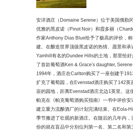
安详酒庄（Domaine Serene）位于美国
优雅的黑皮诺（Pinot Noir）和霞多丽（C
作家Anthony Dias Blue给予了极高的评价
建。在酿造世界顶级黑皮诺的热情、愿景和承诺
Yamhill有名的Dundee Hills的土地
了首款葡萄酒Ken & Grace's daughter, 
1994年，酒庄在Carlton购买了一座创建于
扩充了葡萄园，在Evenstad酒庄购买了14
亩的园地，距离Evenstad酒庄北边1英里。
帕克在《帕克葡萄酒购买指南》一书中评价安详
建立重力流酿酒厂的计划完满结束。在Eola-H
季节搬进了壮观的新酒庄。在随后的几年内，酒庄
份的就在盲品中分别位列第一名、第二名和第