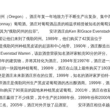
俄勒冈州（Oregon）。酒庄年复一年地致力于不断生产出复杂、集中
hardonnay）葡萄酒。酒庄对葡萄酒品质的精益求精曾被知名的葡萄
，称其为“俄勒冈州的拉菲”。 安详酒庄由Ken 和Grace Evensta
让他们来到了俄勒冈州。1989年，他们购买了42英亩位于
，那里恰好是俄勒冈州种植黑皮诺的起源和中心地带。1990年，酒庄酿造出
Serene Evenstad Warren，该款酒曾荣获知名酒评家帕克90分的评分。
1913年的建筑物，并将其转化为酒庄。1994年至1997年，酒庄进
2英亩的一块园地种植葡萄。1998年，酒庄在山顶上最终购买了180
这便是酒庄未来新酒庄所在的位置。1999年，知名的酒评家罗伯特·
酒庄是俄勒冈州生产黑皮诺葡萄酒的杰出酿酒商。1999年，酒
ills购买了90英亩的园地来种植黑皮诺葡萄。2001年，酒庄在收
赢得了不少殊荣，其中生产的1998年份、1999年份和2000
三名。2005年，酒庄对外开放了品酒室。 安详酒庄相信卓越