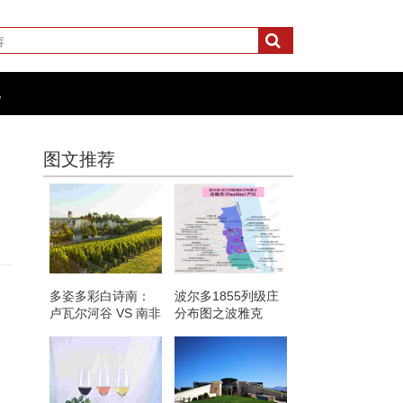
化
图文推荐
多姿多彩白诗南：
波尔多1855列级庄
卢瓦尔河谷 VS 南非
分布图之波雅克