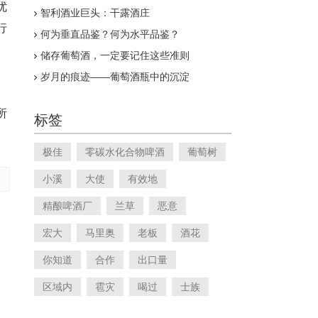
优
智利酒业巨头：干露酒庄
行
何为垂直品鉴？何为水平品鉴？
储存葡萄酒，一定要记住这些准则
岁月的痕迹——葡萄酒瓶中的沉淀
所
标签
极佳
零碳水化合物啤酒
葡萄树
小溪
大使
有效地
精酿啤酒厂
兰草
恶意
宏大
马里奥
老板
酒花
你知道
合作
出口量
区域内
雹灾
喝过
士族