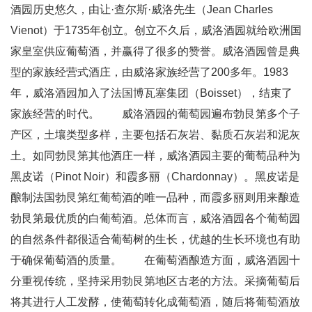
酒园历史悠久，由让·查尔斯·威洛先生（Jean Charles
Vienot）于1735年创立。创立不久后，威洛酒园就给欧洲国
家皇室供应葡萄酒，并赢得了很多的赞誉。威洛酒园曾是典
型的家族经营式酒庄，由威洛家族经营了200多年。1983
年，威洛酒园加入了法国博瓦塞集团（Boisset），结束了
家族经营的时代。 威洛酒园的葡萄园遍布勃艮第多个子
产区，土壤类型多样，主要包括石灰岩、黏质石灰岩和泥灰
土。如同勃艮第其他酒庄一样，威洛酒园主要的葡萄品种为
黑皮诺（Pinot Noir）和霞多丽（Chardonnay）。黑皮诺是
酿制法国勃艮第红葡萄酒的唯一品种，而霞多丽则用来酿造
勃艮第最优质的白葡萄酒。总体而言，威洛酒园各个葡萄园
的自然条件都很适合葡萄树的生长，优越的生长环境也有助
于确保葡萄酒的质量。 在葡萄酒酿造方面，威洛酒园十
分重视传统，坚持采用勃艮第地区古老的方法。采摘葡萄后
将其进行人工发酵，使葡萄转化成葡萄酒，随后将葡萄酒放