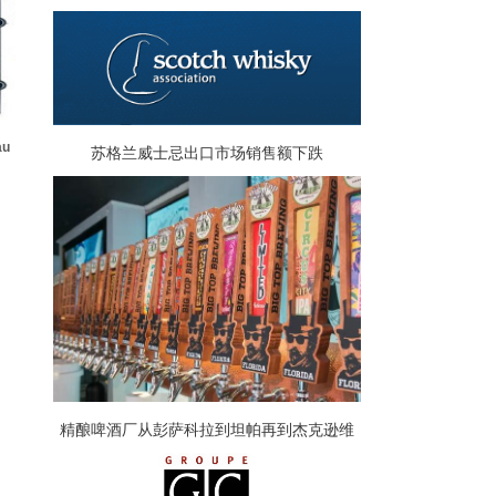
u
苏格兰威士忌出口市场销售额下跌
精酿啤酒厂从彭萨科拉到坦帕再到杰克逊维
尔