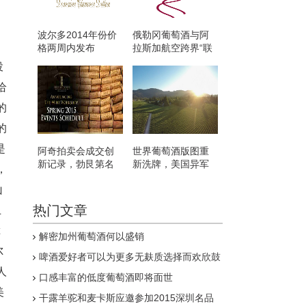
波尔多2014年份价
俄勒冈葡萄酒与阿
格两周内发布
拉斯加航空跨界“联
姻”
投
给
的
的
是
阿奇拍卖会成交创
世界葡萄酒版图重
新记录，勃艮第名
新洗牌，美国异军
，
酒仍唱主角
突起
山
热门文章
土
解密加州葡萄酒何以盛销
尔
啤酒爱好者可以为更多无麸质选择而欢欣鼓
舞
人
口感丰富的低度葡萄酒即将面世
美
干露羊驼和麦卡斯应邀参加2015深圳名品