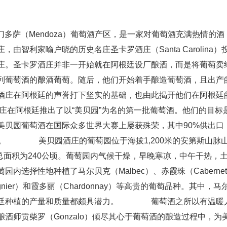
根廷的门多萨（Mendoza）葡萄酒产区，是一家对葡萄酒充满热情的酒
家喻户晓的历史名庄圣卡罗酒庄（Santa Carolina）
庄。圣卡罗酒庄并非一开始就在阿根廷设厂酿酒，而是将葡萄卖
列葡萄酒的酿酒葡萄。随后，他们开始着手酿造葡萄酒，且出产
酒庄在阿根廷的声誉打下坚实的基础，也由此揭开他们在阿根廷
在阿根廷推出了以“美贝园”为名的第一批葡萄酒。他们的目标
美贝园葡萄酒在国际众多世界大赛上屡获殊荣，其中90%供出口
销售。 美贝园酒庄的葡萄园位于海拔1,200米的安第斯山脉
座，总面积为240公顷。葡萄园内气候干燥，早晚寒凉，中午干热，
选择性地种植了马尔贝克（Malbec）、赤霞珠（Cabernet
iognier）和霞多丽（Chardonnay）等高贵的葡萄品种。其中，马
根廷种植的产量和质量都颇具潜力。 葡萄酒之所以有温暖
酒师贡柴罗（Gonzalo）倾尽其心于葡萄酒的酿造过程中，为