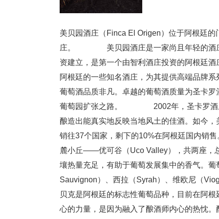
美贝园酒庄（Finca El Origen）位于阿
庄。 美贝园酒庄是一家尚且年轻的酒庄，由智利
资建立，是第一个由智利酒庄投资的阿根廷酒
阿根廷的一些知名酒庄，为其提供高端品牌系
葡萄酒品质非凡。卓越的葡萄酒质量为圣卡罗
葡萄园扩张之路。 2002年，圣卡罗酒庄
酿造出能真实地反映当地风土的佳酒。如今，
销往37个国家，剩下的10%在阿根廷国内
麓小丘——优可谷（Uco Valley），共两
壤热量充足，有助于葡萄发展集中的香气。葡萄园内
Sauvignon）、西拉（Syrah）、维欧尼（V
贝克是阿根廷的标志性葡萄品种，目前在阿
心的力量，是因为融入了酿酒师内心的热忱。酿