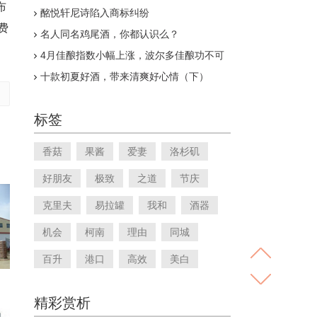
家博会与婚博会
布
酩悦轩尼诗陷入商标纠纷
消费
名人同名鸡尾酒，你都认识么？
4月佳酿指数小幅上涨，波尔多佳酿功不可
没
十款初夏好酒，带来清爽好心情（下）
标签
香菇
果酱
爱妻
洛杉矶
好朋友
极致
之道
节庆
克里夫
易拉罐
我和
酒器
机会
柯南
理由
同城
百升
港口
高效
美白
精彩赏析