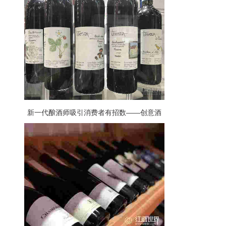
新一代酿酒师吸引消费者有招数——创意酒
标博眼球