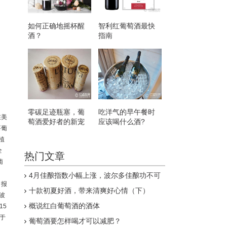
如何正确地摇杯醒
智利红葡萄酒最快
酒？
指南
零碳足迹瓶塞，葡
吃洋气的早午餐时
在美
萄酒爱好者的新宠
应该喝什么酒?
要葡
植
全
热门文章
葡
4月佳酿指数小幅上涨，波尔多佳酿功不可
）报
没
十款初夏好酒，带来清爽好心情（下）
波
概说红白葡萄酒的酒体
15
于
葡萄酒要怎样喝才可以减肥？