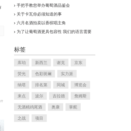
。
手把手教您举办葡萄酒品鉴会
有
关于卡瓦你必须知道的事
六月名酒拍卖以香槟唱主角
为了让葡萄酒更具包容性 我们的语言需要
改变
标签
库珀
新西兰
谢克
京东
荧光
色彩斑斓
实力派
纳塔
排名第
同城
博览会
来点
波尔
吉拉德
詹姆斯
无酒精鸡尾酒
奥康
掌舵
之战
项目