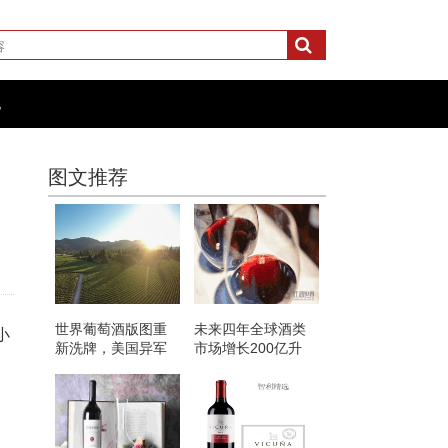
化
图文推荐
世界葡萄酒版图重
未来四年全球酒类
小
新洗牌，美国异军
市场增长200亿升
突起