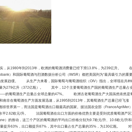
从1980年到2013年，欧洲的葡萄酒消费量已经下滑13.8%，为239亿升。 
bank）和国际葡萄酒与烈酒数据分析公司（IWSR）都把美国列为“最具吸引力的重
的发展趋缓。 从生产力来看，国际葡萄与葡萄酒组织（OIV）指出，全球现在共种
生产量为279亿升（372亿瓶）。 其中，12个主要葡萄酒生产国的葡萄酒生产总量占
国——的葡萄酒生产总量占全球总量的47%。 欧洲古老葡萄酒生产大国虽然依然是
南非在葡萄酒生产方面发展迅速，从1995到2013年，其葡萄酒生产总量已经飞涨
排世界第一，而法国是葡萄酒出口额最高的国家。据法国农业部（FranceAgriMer
水平2.62欧元/升。 法国葡萄酒在出口方面的价格优势主要是受到优质葡萄酒产区
mpagne）的推动，这三个产区的葡萄酒的平均出口价格分别为9.7欧元/升、10.6欧元/升和
口量提升63%，出口额提升87%，其中出口量占生产总量的35%，为130亿瓶。 对