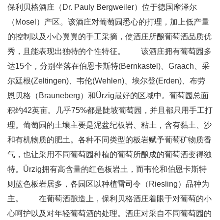
保利贝格酒庄（Dr. Pauly Bergweiler）位于德国摩泽尔
（Mosel）产区。该酒庄对葡萄园悉心的打理，加上低产量
的控制以及小心翼翼的手工采摘，使酒庄所酿葡萄酒品质优
秀，且能表现出独特的个性特征。 该酒庄拥有葡萄园多
达15个，分别坐落在伯恩卡斯特(Bernkastel)、Graach、采
尔廷根(Zeltingen)、韦伦(Wehlen)、埃尔登(Erden)、布劳
恩贝格（Brauneberg）和Ürzig最好的区域中。葡萄园总面
积约42英亩。几乎75%都是陡坡葡萄园，并且都只用手工打
理。葡萄园的土壤主要是泥盆纪板岩、粘土，含有黏土、沙
和有机物质的肥土。各种不同类型的板岩赋予葡萄矿物质香
气，也让采用不同葡萄园种植的葡萄所酿成的葡萄酒变得独
特。Ürzig拥有高含量的红色板岩土，而韦伦和伯恩卡斯特
则蓝色板岩居多，各园区以种植雷司令（Riesling）品种为
主。 在葡萄酒酿造上，保利贝格酒庄着眼于对葡萄的小
心呵护以及对年轻葡萄酒的处理。酒庄对采自不同葡萄园的