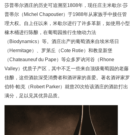
莎普蒂尔酒庄的历史可追溯至1808年，现任庄主米歇尔·莎
普蒂尔（Michel Chapoutier）于1988年从家族手中接任管
理大权。自上任以来，米歇尔进行了许多革新，如使用小型
橡木桶进行陈酿，在葡萄园推行生物动力法
（Biodynamics）等。酒庄出产的葡萄酒来自埃米塔日
（Hermitage）、罗第丘（Cote Rotie）和教皇新堡
（Chateauneuf du Pape）等众多罗讷河谷（Rhone
Valley）优质子产区，其中不乏一些来自顶级葡萄园的老藤
佳酿，这些酒款深受消费者和酒评家的喜爱。著名酒评家罗
伯特·帕克（Robert Parker）就曾20次给该酒庄的酒款打出
满分，足以见其优异品质。