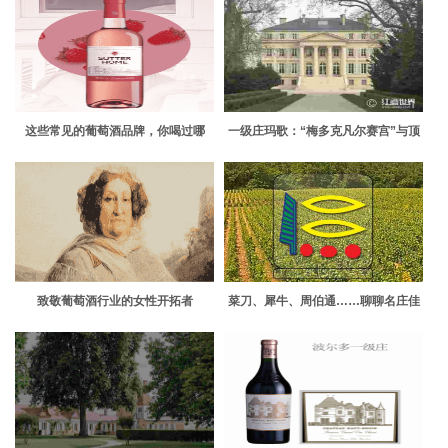
这些常见的葡萄酒品牌，你喝过哪
一级庄玛歌：“梅多克凡尔赛宫”与顶
些？
级佳酿
致敬葡萄酒行业的女性开拓者
菜刀、犀牛、周伯通……聊聊名庄佳
酿的有趣别称