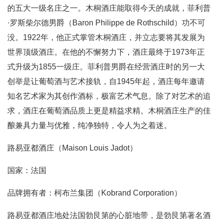
的五大一级名庄之一。木桐酒庄能取得今天的成就，菲利普
·罗斯柴尔德男爵（Baron Philippe de Rothschild）功不可
没。1922年，他正式掌管木桐酒庄，并立志要将其发展为
世界顶级酒庄。在他的不懈努力下，酒庄最终于1973年正
式升级为1855一级庄。菲利普男爵在经营酒庄时的另一大
创举是让葡萄酒与艺术接轨，自1945年起，酒庄每年邀请
知名艺术家为其创作酒标，极富艺术气息。除了对艺术的追
求，酒庄在葡萄酒品质上更是精益求精。木桐酒庄生产的佳
酿兼具力量与优雅，纯净独特，令人为之着迷。
路易亚都酒庄（Maison Louis Jadot）
国家：法国
品牌拥有者：柯布兰集团（Kobrand Corporation）
路易亚都酒庄地处法国勃艮第的心脏地带，是勃艮第著名酒