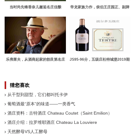
当时尚先锋香奈儿邂逅名庄佳酿
帝龙家族力作，侯伯王庄园正、副牌
2019期酒上线
乐弗莱夫，从酒商起家的勃艮第名庄
JS95-96分，五级庄杜特城堡2019期
酒上线
猜您喜欢
从干型到甜型，它们都叫托卡伊
葡萄酒最“原本”的味道——一类香气
酒庄资料：古特酒庄 Chateau Coutet（Saint Emilion）
酒庄介绍：拉罗维耶酒庄 Chateau La Louviere
天然酵母VS人工酵母