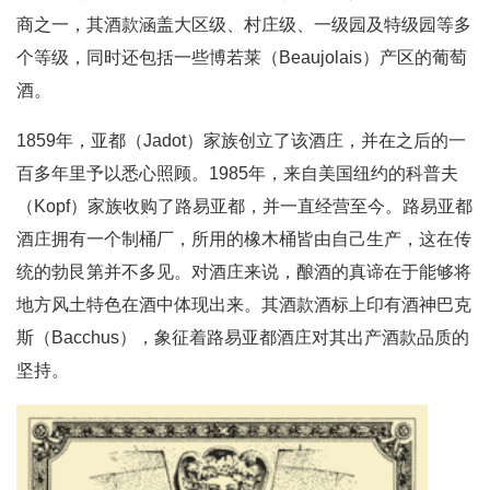
商之一，其酒款涵盖大区级、村庄级、一级园及特级园等多
个等级，同时还包括一些博若莱（Beaujolais）产区的葡萄
酒。
1859年，亚都（Jadot）家族创立了该酒庄，并在之后的一
百多年里予以悉心照顾。1985年，来自美国纽约的科普夫
（Kopf）家族收购了路易亚都，并一直经营至今。路易亚都
酒庄拥有一个制桶厂，所用的橡木桶皆由自己生产，这在传
统的勃艮第并不多见。对酒庄来说，酿酒的真谛在于能够将
地方风土特色在酒中体现出来。其酒款酒标上印有酒神巴克
斯（Bacchus），象征着路易亚都酒庄对其出产酒款品质的
坚持。