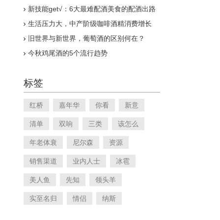
新技能get√：6大最难配酒美食的配酒出路
生活压力大，中产阶级咖啡酒精消费增长
旧世界与新世界，葡萄酒的区别何在？
今秋鸡尾酒的5个流行趋势
标签
红桥
嘉年华
你看
新意
清单
双响
三类
该怎么
年老体衰
尼尔森
资源
销售渠道
业内人士
冰雹
美人鱼
先知
领头羊
实至名归
情侣
纳斯