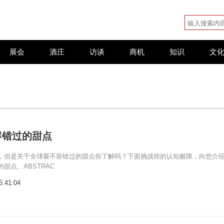
展会
酒庄
访谈
商机
知识
文
容错过的甜点
，但是关于全球最不容错过的甜点你了解吗？下面挑战你的认知极限，向您介
甜点。ABSTRAC
6:41:04