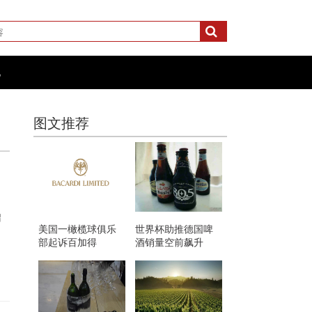
化
图文推荐
绍
美国一橄榄球俱乐
世界杯助推德国啤
部起诉百加得
酒销量空前飙升