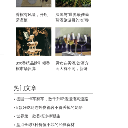
香槟有风险，开瓶
法国与“世界最佳葡
需谨慎
萄酒旅游目的地”称
力
号失之交臂
8大香槟品牌引领香
男女在买酒/饮酒方
槟市场反弹
面大有不同，新研
究如是说
热门文章
德国一卡车翻车，数千升啤酒漫淹高速路
5款好吃到连外皮都舍不得丢掉的奶酪
世界第一款香槟冰棒诞生
盘点全球7种价值不菲的经典食材