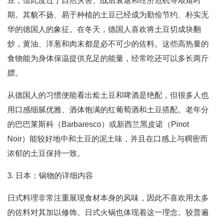
豆，借此度过了自然灾害、战后衰退和经济危机等艰难时
期。其貌不扬、易于种植的土豆已经成为勤俭节约、朴实无
华的德国人的象征。在冬天，德国人喜欢将土豆切成块翻
炒，黄油、洋葱和肉末都是必不可少的佐料。这些高热量的
食物能为身体保温提供充足的能量，经常吃还可以多长两斤
膘。
从德国人的习惯便能看出烩土豆和啤酒是绝配，但很多人也
用口感细腻优雅、酒体饱满的红葡萄酒和土豆搭配。老年分
的巴巴莱斯科（Barbaresco）或新西兰黑皮诺（Pinot
Noir）能较好地中和土豆的泥土味，并且在口感上与稠密而
浓郁的土豆保持一致。
3. 日本：锅物的详细内容
日式料理非常注重展现食材本身的风味，因此不喜欢用太多
的佐料对其加以修饰。日式火锅也体现着这一理念。较普遍