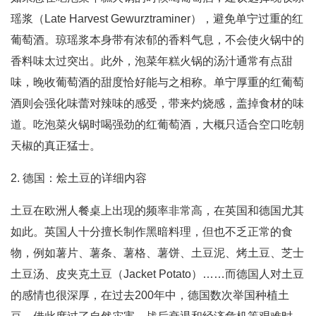
瑶浆（Late Harvest Gewurztraminer），避免单宁过重的红
葡萄酒。琼瑶浆本身带有浓郁的香料气息，不会使火锅中的
香料味太过突出。此外，泡菜年糕火锅的汤汁通常有点甜
味，晚收葡萄酒的甜度恰好能与之相称。单宁厚重的红葡萄
酒则会强化味蕾对辣味的感受，带来灼烧感，盖掉食材的味
道。吃泡菜火锅时喝强劲的红葡萄酒，大概只适合空口吃朝
天椒的真正猛士。
2. 德国：烩土豆的详细内容
土豆在欧洲人餐桌上出现的频率非常高，在英国和德国尤其
如此。英国人十分擅长制作黑暗料理，但也不乏正常的食
物，例如薯片、薯条、薯格、薯饼、土豆泥、烤土豆、芝士
土豆汤、皮夹克土豆（Jacket Potato）……而德国人对土豆
的感情也很深厚，在过去200年中，德国数次举国种植土