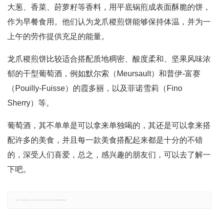
大葱、香菜、莳萝籽等香料，用平底锅煎成表面酥脆的饼，
作为早餐食用。他们认为龙爪稷煎饼能够保持体温，并为一
上午的劳作提供充足的能量。
龙爪稷煎饼比较适合搭配质地稠密、酸度柔和、坚果风味浓
郁的干型葡萄酒，例如默尔索（Meursault）和普伊-富赛
（Pouilly-Fuisse）的霞多丽，以及菲诺雪莉（Fino
Sherry）等。
葡萄酒，其不单单是可以拿来单独喝的，其还是可以拿来搭
配许多的美食，并且每一款美食搭配起来都是十分的不错
的，深受人们喜爱，总之，感兴趣的朋友们，可以去了解一
下吧。
郑重声明：文章仅代表原作者观点，不代表本站立场；如有侵权、违规，可直接反馈本站，我们将会作修改或删除处理。