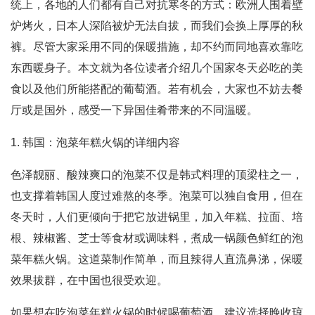
统上，各地的人们都有自己对抗寒冬的方式：欧洲人围着壁
炉烤火，日本人深陷被炉无法自拔，而我们会换上厚厚的秋
裤。尽管大家采用不同的保暖措施，却不约而同地喜欢靠吃
东西暖身子。本文就为各位读者介绍几个国家冬天必吃的美
食以及他们所能搭配的葡萄酒。若有机会，大家也不妨去餐
厅或是国外，感受一下异国佳肴带来的不同温暖。
1. 韩国：泡菜年糕火锅的详细内容
色泽靓丽、酸辣爽口的泡菜不仅是韩式料理的顶梁柱之一，
也支撑着韩国人度过难熬的冬季。泡菜可以独自食用，但在
冬天时，人们更倾向于把它放进锅里，加入年糕、拉面、培
根、辣椒酱、芝士等食材或调味料，煮成一锅颜色鲜红的泡
菜年糕火锅。这道菜制作简单，而且辣得人直流鼻涕，保暖
效果拔群，在中国也很受欢迎。
如果想在吃泡菜年糕火锅的时候喝葡萄酒，建议选择晚收琼