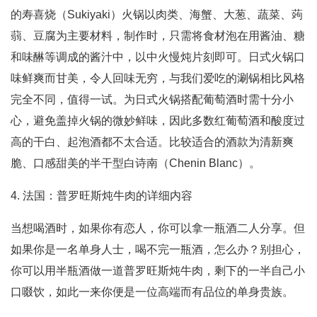
的寿喜烧（Sukiyaki）火锅以肉类、海蟹、大葱、蔬菜、蒟
蒻、豆腐为主要材料，制作时，只需将食材泡在用酱油、糖
和味醂等调成的酱汁中，以中火慢炖片刻即可。日式火锅口
味鲜爽而甘美，令人回味无穷，与我们爱吃的涮锅相比风格
完全不同，值得一试。为日式火锅搭配葡萄酒时需十分小
心，避免盖掉火锅的微妙鲜味，因此多数红葡萄酒和酸度过
高的干白、起泡酒都不太合适。比较适合的酒款为清新爽
脆、口感甜美的半干型白诗南（Chenin Blanc）。
4. 法国：普罗旺斯炖牛肉的详细内容
当想喝酒时，如果你有恋人，你可以拿一瓶酒二人分享。但
如果你是一名单身人士，喝不完一瓶酒，怎么办？别担心，
你可以用半瓶酒做一道普罗旺斯炖牛肉，剩下的一半自己小
口啜饮，如此一来你便是一位高端而有品位的单身贵族。