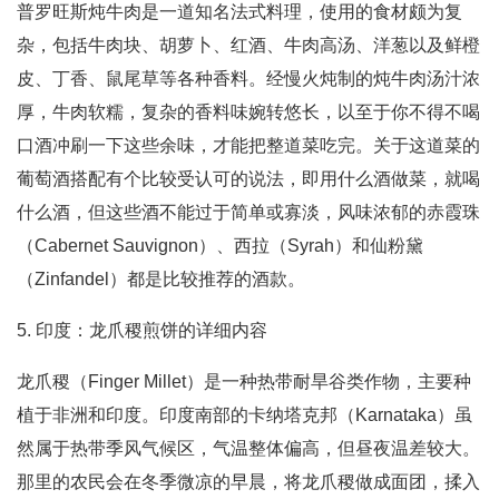
普罗旺斯炖牛肉是一道知名法式料理，使用的食材颇为复
杂，包括牛肉块、胡萝卜、红酒、牛肉高汤、洋葱以及鲜橙
皮、丁香、鼠尾草等各种香料。经慢火炖制的炖牛肉汤汁浓
厚，牛肉软糯，复杂的香料味婉转悠长，以至于你不得不喝
口酒冲刷一下这些余味，才能把整道菜吃完。关于这道菜的
葡萄酒搭配有个比较受认可的说法，即用什么酒做菜，就喝
什么酒，但这些酒不能过于简单或寡淡，风味浓郁的赤霞珠
（Cabernet Sauvignon）、西拉（Syrah）和仙粉黛
（Zinfandel）都是比较推荐的酒款。
5. 印度：龙爪稷煎饼的详细内容
龙爪稷（Finger Millet）是一种热带耐旱谷类作物，主要种
植于非洲和印度。印度南部的卡纳塔克邦（Karnataka）虽
然属于热带季风气候区，气温整体偏高，但昼夜温差较大。
那里的农民会在冬季微凉的早晨，将龙爪稷做成面团，揉入