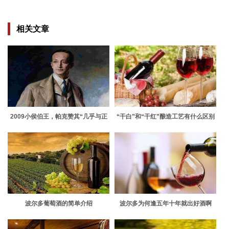
相关文章
2009小侯伯王，帕克赞其“几乎与正
“干白”和“干红”酿造工艺有什么区别
牌酒一般宏大”
波尔多葡萄酒的简单介绍
波尔多为何逢五年十年就出好酒啊