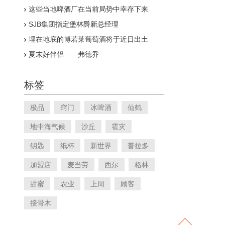
这些当地啤酒厂在当前局势中幸存下来
SJB集团指定堡林爵新总经理
埋在地底的博若莱葡萄酒将于近日出土
夏末好伴侣——弗德乔
标签
极品
窍门
冰啤酒
仙鹤
地中海气候
沙丘
雹灾
钥匙
纸杯
新世界
普拉多
加盟店
麦当劳
西尔
格林
甜蜜
农业
上周
顾客
接骨木