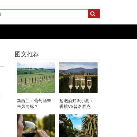
化
图文推荐
买
新西兰：葡萄酒未
起泡酒知识小测：
来风向标？
香槟VS普洛赛克