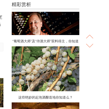
精彩赏析
芝
当
“葡萄酒大师”及“侍酒大师”双料得主，你知道
都有谁吗？
这些绝妙的起泡酒酿造地你知道么？