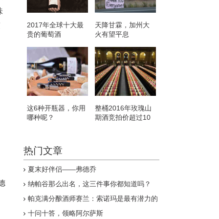
味
2017年全球十大最
天降甘霖，加州大
爽
贵的葡萄酒
火有望平息
这6种开瓶器，你用
整桶2016年玫瑰山
哪种呢？
期酒竞拍价超过10
万美元
热门文章
夏末好伴侣——弗德乔
德
纳帕谷那么出名，这三件事你都知道吗？
帕克满分酿酒师赛兰：索诺玛是最有潜力的
精品葡萄酒产区
十问十答，领略阿尔萨斯