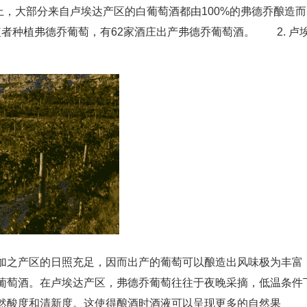
实际上，大部分来自卢埃达产区的白葡萄酒都由100%的弗德乔酿造而
植者种植弗德乔葡萄，有62家酒庄出产弗德乔葡萄酒。 2. 卢
加之产区的日照充足，因而出产的葡萄可以酿造出风味极为丰富
葡萄酒。在卢埃达产区，弗德乔葡萄往往于夜晚采摘，低温条件
然酸度和清新度。这使得酿酒时酒液可以呈现更多的自然果