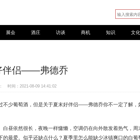
展会
酒庄
访谈
商机
知识
文
好伴侣——弗德乔
：
时间：2021-08-09 14:41:02
过不少葡萄酒，但是关于夏末好伴侣——弗德乔你不一定了解，
。白昼依然很长，夜晚一样慵懒，空调仍在向外散发着热气，周
下的最爱。似乎还缺点什么？夏季里怎么能缺少冰镇爽口的白葡