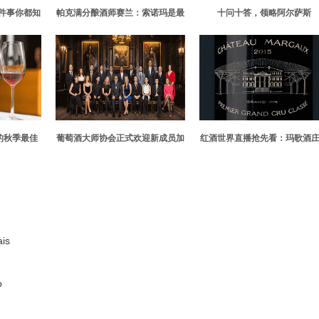
件事你都知
帕克满分酿酒师赛兰：索诺玛是最
十问十答，领略阿尔萨斯
有潜力的精品葡萄酒产区
的秋季最佳
葡萄酒大师协会正式欢迎新成员加
红酒世界直播抢先看：玛歌酒
入
磅来袭
is
o