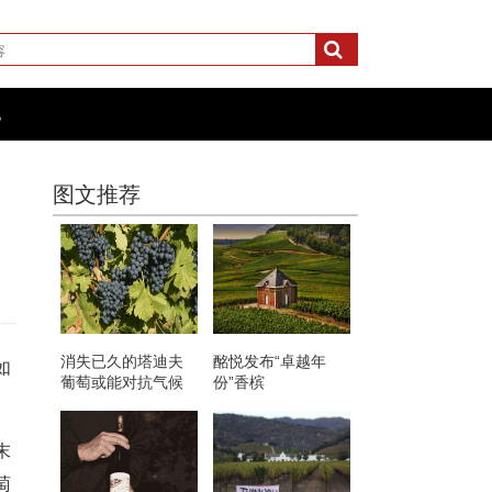
化
图文推荐
消失已久的塔迪夫
酩悦发布“卓越年
如
葡萄或能对抗气候
份”香槟
变化
末
萄