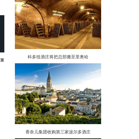
科多纽酒庄将把总部搬至里奥哈
庄重
香奈儿集团收购第三家波尔多酒庄