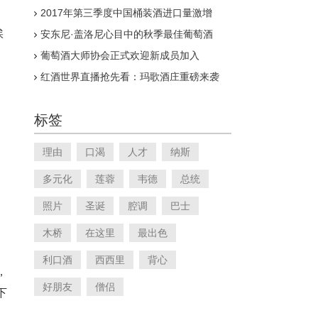
2017年第三季度中国桶装酒进口量激增
埃
安东尼·盖洛尼心目中的秋季最佳葡萄酒
葡萄酒大师协会正式欢迎新成员加入
红酒世界直播抢先看：玛歌酒庄重磅来袭
标签
理由
口渴
人才
纳斯
多元化
莲蓉
韦德
总统
照片
圣诞
腔调
巴士
木桥
在这里
最出色
利口酒
西西里
背心
，
好朋友
僧侣
下