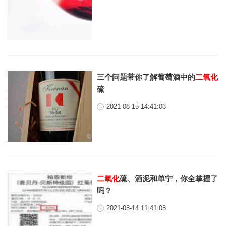
三个问题带你了解葡萄酒中的
二氧化
硫
2021-08-15 14:41:03
二氧化
硫、酒泥和单宁，你全掌握了
吗？
2021-08-14 11:41:08