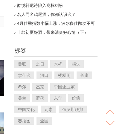
家博会与婚博会
酩悦轩尼诗陷入商标纠纷
名人同名鸡尾酒，你都认识么？
4月佳酿指数小幅上涨，波尔多佳酿功不可
没
十款初夏好酒，带来清爽好心情（下）
标签
曼联
之日
木桥
损失
拿什么
河口
楼梯间
长廊
希尔
杰克
中国企业家
美兰
群落
东宁
价值
s
中国文化
元素
俄罗斯联邦
赛拉图
全国