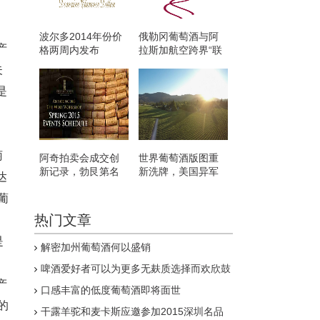
波尔多2014年份价
俄勒冈葡萄酒与阿
产
格两周内发布
拉斯加航空跨界“联
姻”
夫
是
萄
阿奇拍卖会成交创
世界葡萄酒版图重
新记录，勃艮第名
新洗牌，美国异军
达
酒仍唱主角
突起
葡
热门文章
是
解密加州葡萄酒何以盛销
啤酒爱好者可以为更多无麸质选择而欢欣鼓
舞
产
口感丰富的低度葡萄酒即将面世
的
干露羊驼和麦卡斯应邀参加2015深圳名品