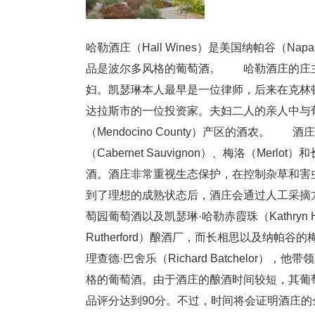
哈勒酒庄（Hall Wines）是美国纳帕谷（Napa
品是波尔多风格的葡萄酒。 哈勒酒庄的庄主是凯瑟琳·
妇。凯瑟琳本人最早是一位律师，后来在克林
达拉斯市的一位投资家。夫妇二人的亲人中与
（Mendocino County）产区的酒农
（Cabernet Sauvignon）、梅洛（Merlo
酒。酒庄非常重视生态保护，在控制杂草和害
到了理想的成熟状态后，酒庄会通过人工采摘
萄园葡萄酒以及凯瑟琳·哈勒赤霞珠（Kathryn Hal
Rutherford）酿酒厂，而长相思以及纳
理查德·巴舍乐（Richard Batchelo
格的葡萄酒。由于酒庄的酿酒时间较短，其葡
品评分达到90分。不过，时间将会证明酒庄