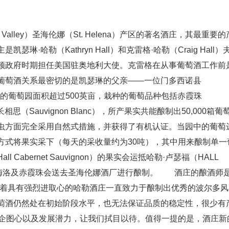
 Valley）圣海伦娜（St. Helena）产区的著名酒庄，其最重要的
哈勒（Kathryn Hall）和克雷格·哈勒（Craig Hall）
顿政府时期担任美国驻奥地利大使。克雷格在从事葡萄酒工作前
葡萄酒关系最密切的是凯瑟琳的父亲——一位门多西诺县
。 酒庄的葡萄园面积超过500英亩，栽种的葡萄品种包括赤霞珠
t）和长相思（Sauvignon Blanc），所产果实共能酿制出50,000箱葡
虫方面完全采用自然式措施，并获得了有机认证。当园中的葡萄
方式将果实采下（每天的采收量约为30吨），其中用来酿制单一
l Cabernet Sauvignon）的果实会运抵哈勒·卢瑟福（HALL
帕谷的梅洛及赤霞珠会送去圣海伦娜酒厂进行酿制。 酒庄的酿酒师
r），他带领着具有强烈进取心的哈勒酒庄一直致力于酿制出优秀的波尔多风
萄酒仍然处在初始阶段水平，也无法保证品质的稳定性，很少有
的企图心以及发展潜力，让我们拭目以待。值得一提的是，酒庄新