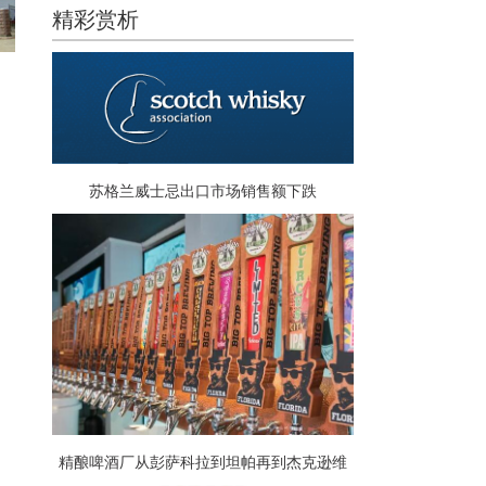
精彩赏析
苏格兰威士忌出口市场销售额下跌
精酿啤酒厂从彭萨科拉到坦帕再到杰克逊维
尔