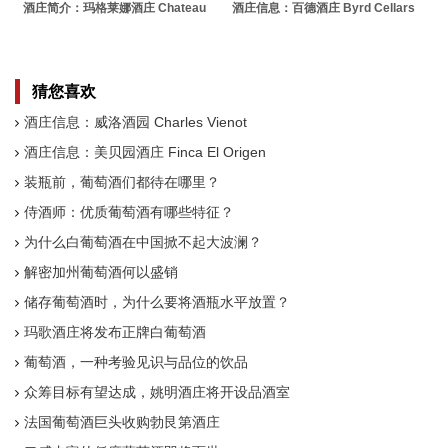
酒庄简介：玛格莱娜酒庄 Chateau
酒庄信息：百德酒庄 Byrd Cellars
Magdelaine
猜您喜欢
酒庄信息：威洛酒园 Charles Vienot
酒庄信息：美贝园酒庄 Finca El Origen
装瓶前，葡萄酒们都待在哪里？
侍酒师：优质葡萄酒有哪些特征？
为什么白葡萄酒在中国掀不起大波澜？
解密加州葡萄酒何以盛销
储存葡萄酒时，为什么要将酒瓶水平放置？
玛歌酒庄将发布正牌白葡萄酒
葡萄酒，一种考验见识与品位的饮品
众筹目标有望达成，姚明酒庄将开设品酒室
法国葡萄酒巨头收购勃艮第酒庄