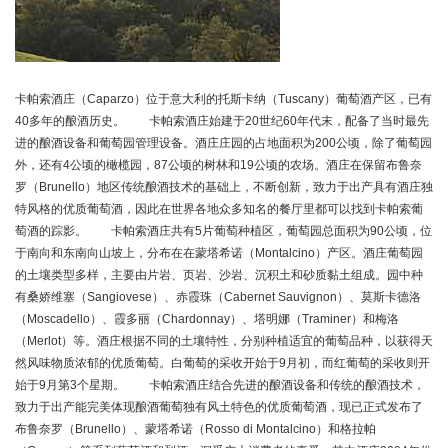
卡帕索酒庄（Caparzo）位于意大利的托斯卡纳（Tuscany）葡萄酒产区，已有
40多年的酿酒历史。 卡帕索酒庄始建于20世纪60年代末，配备了当时最先
进的酿酒设备和葡萄园管理设备。酒庄庄园的占地面积为200公顷，除了葡萄园
外，还有4公顷的橄榄园，87公顷的树林和19公顷的农场。酒庄在保留布鲁奈
罗（Brunello）地区传统酿酒技术的基础上，不断创新，致力于出产具有酒庄独
特风格的优质葡萄酒，因此在世界各地众多知名的餐厅里都可以找到卡帕索葡
萄酒的踪影。 卡帕索酒庄共有5片葡萄种植区，葡萄园总面积为90公顷，位
于南向和东南向山坡上，分布在在蒙塔希诺（Montalcino）产区。酒庄葡萄园
的土壤类型多样，主要由片岩、页岩、沙岩、沉积土和砂质黏土组成。园中种
有桑娇维塞（Sangiovese）、赤霞珠（Cabernet Sauvignon）、莫斯卡德洛
（Moscadello）、霞多丽（Chardonnay）、塔明娜（Traminer）和梅洛
（Merlot）等。酒庄根据不同的土壤特性，分别种植适宜的葡萄品种，以获得天
然风味物质浓郁的优质葡萄。白葡萄的采收开始于9月初，而红葡萄的采收则开
始于9月第3个星期。 卡帕索酒庄结合先进的酿酒设备和传统的酿酒技术，
致力于出产能完美体现酿酒葡萄独有风土特色的优质葡萄酒，现已正式发布了
布鲁奈罗（Brunello）、蒙塔希诺（Rosso di Montalcino）和格拉帕