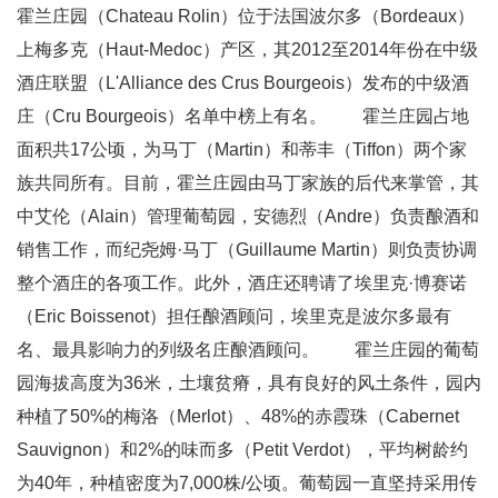
霍兰庄园（Chateau Rolin）位于法国波尔多（Bordeaux）
上梅多克（Haut-Medoc）产区，其2012至2014年份在中级
酒庄联盟（L'Alliance des Crus Bourgeois）发布的中级酒
庄（Cru Bourgeois）名单中榜上有名。 霍兰庄园占地
面积共17公顷，为马丁（Martin）和蒂丰（Tiffon）两个家
族共同所有。目前，霍兰庄园由马丁家族的后代来掌管，其
中艾伦（Alain）管理葡萄园，安德烈（Andre）负责酿酒和
销售工作，而纪尧姆·马丁（Guillaume Martin）则负责协调
整个酒庄的各项工作。此外，酒庄还聘请了埃里克·博赛诺
（Eric Boissenot）担任酿酒顾问，埃里克是波尔多最有
名、最具影响力的列级名庄酿酒顾问。 霍兰庄园的葡萄
园海拔高度为36米，土壤贫瘠，具有良好的风土条件，园内
种植了50%的梅洛（Merlot）、48%的赤霞珠（Cabernet
Sauvignon）和2%的味而多（Petit Verdot），平均树龄约
为40年，种植密度为7,000株/公顷。葡萄园一直坚持采用传