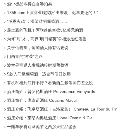
酒中极品即将在香港拍卖
1855.com上演商业现实版“出来混，迟早要还的！”
“感恩火鸡”：渴望对的葡萄酒……
最土豪的飞机！阿联酋航空掷5亿美元购酒
为怀“对”才，商界“明日精英”争相涉足红酒圈
关于仙粉黛，葡萄酒大师有话要说
门西亚的“逆袭”之路
波兰寻宝猎人发现纳粹时期葡萄酒
5款入门级葡萄酒，适合节假日饮用
有机种植到底行不行？看新西兰酿酒师们怎么说
酒庄简介：普罗伦斯酒庄 Provenance Vineyards
酒庄简介：库奇诺酒庄 Cousino Macul
酒庄介绍：飞卓塔酒庄（吉洛家族） Chateau La Tour du Pin
Figeac (Giraud-Belivier)
酒庄介绍：莱昂内奥敏酒庄 Lionel Osmin & Cie
干露羊驼喜迎圣诞节之西乡天虹品鉴会