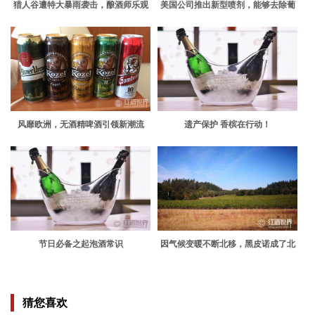
猎人谷遭特大暴雨袭击，酿酒师乐观
美国公司推出新型喷剂，能够去除葡
不减
萄酒渍
风靡欧洲，无酒精啤酒引领新潮流
遗产保护 香槟在行动！
节日必备之起泡酒常识
因气候变暖不断北移，黑皮诺成了北
极熊
猜您喜欢