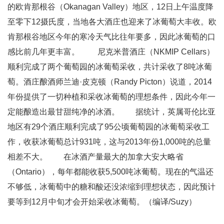
的欧肯那根谷（Okanagan Valley）地区，12日上午温度降
至零下12摄氏度，当地各大酒庄也迎来了冰葡萄大丰收。欧
肯那根谷地区今年的寒冷天气比往年要多，因此冰葡萄的口
感比前几年更丰富。 尼克米普酒庄（NKMIP Cellars）
顺利完成了两个葡萄园的冰葡萄采收，共计采收了8吨冰葡
萄。酒庄酿酒师兰迪·皮克顿（Randy Picton）说道，2014
年份提供了一切种植和采收冰葡萄的理想条件，因此今年一
定能酿造出最甘甜纯净的冰酒。 据统计，英属哥伦比亚
地区有29个酒庄顺利完成了95公顷葡萄园的冰葡萄采收工
作，收获冰葡萄总计931吨，这与2013年份1,000吨的总量
相差不大。 在冰酒产量最大的加拿大安大略省
（Ontario），每年都能收获5,500吨冰葡萄。现在的气温还
不够低，冰葡萄中的糖和酸还没浓缩到理想状态，因此预计
要等到12月中旬才会开始采收冰葡萄。（编译/Suzy）