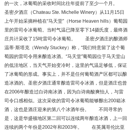
的一次，冰葡萄的采收时间比往年提前了至少一个月。
圣密夕酒庄（Chateau Ste. Michelle Winery）从11月15日
上午开始采摘种植在“马天堂”（Horse Heaven hills）葡萄园
里的雷司令冰葡萄。当时气温已降至零下14摄氏度，最终酒
庄共计采收了15吨雷司令冰葡萄。 圣密夕酒庄的酿酒师
温蒂·斯塔克（Wendy Stuckey）称，“我们特意留了这个葡
萄园的雷司令用来酿造冰酒。“马天堂”葡萄园位于马天堂山
的低洼地区，当天气开始变冷时，这里的气温足够低，保证
了冰葡萄的形成。事实上，并不是任何葡萄酒产区都可以酿
造冰酒的。圣密夕酒庄通常酿造雷司令冰酒，但是酒庄也曾
在2006年酿造过白诗南冰酒，因为白诗南酸爽怡人，与雷
司令口感相似。这次采收的雷司令冰葡萄能够酿出200箱冰
酒，这也是酒庄迎来的第八个冰酒年份。 不同寻常的
是，这是华盛顿地区第二回可以连续两年酿造冰酒，上一回
连续的两个年份是2002年和2003年。 在英属哥伦比亚