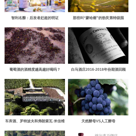
智利名酿：后发者赶超的明证
那些叫“蒙哈榭”的勃艮第特级园
葡萄酒的酒精度越高越好喝吗？
白马酒庄2016-2018年份期酒回顾
车库酒、罗特波夫和弗朗索瓦·米佳维
天然酵母VS人工酵母
勒