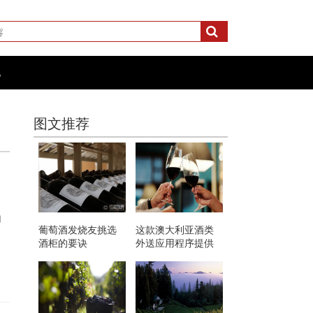
化
图文推荐
知
葡萄酒发烧友挑选
这款澳大利亚酒类
酒柜的要诀
外送应用程序提供
免费葡萄酒 可在锁
定期间提振您的精
神