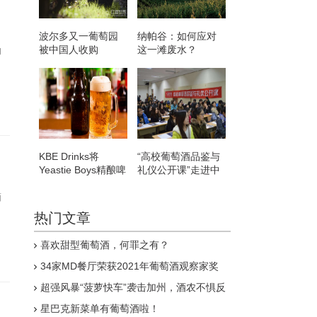
波尔多又一葡萄园
纳帕谷：如何应对
被中国人收购
这一滩废水？
的
KBE Drinks将
“高校葡萄酒品鉴与
Yeastie Boys精酿啤
礼仪公开课”走进中
酒系列添加到产品
央民族大学
组合中
酒
热门文章
喜欢甜型葡萄酒，何罪之有？
34家MD餐厅荣获2021年葡萄酒观察家奖
超强风暴“菠萝快车”袭击加州，酒农不惧反
喜
星巴克新菜单有葡萄酒啦！