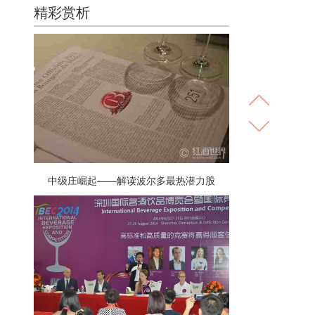
精彩赏析
中级庄崛起——解读波尔多最热潜力股