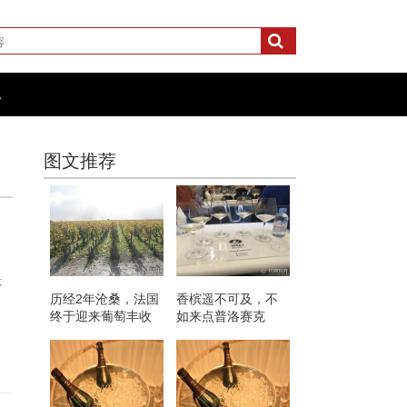
化
图文推荐
不
历经2年沧桑，法国
香槟遥不可及，不
终于迎来葡萄丰收
如来点普洛赛克
年