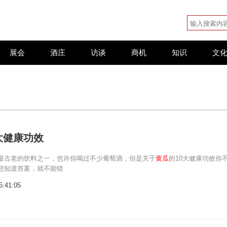
展会
酒庄
访谈
商机
知识
文
大健康功效
最古老的饮料之一，也许你喝过不少葡萄酒，但是关于
黄瓜
的10大健康功效你
想知道答案，就不能错
5:41:05