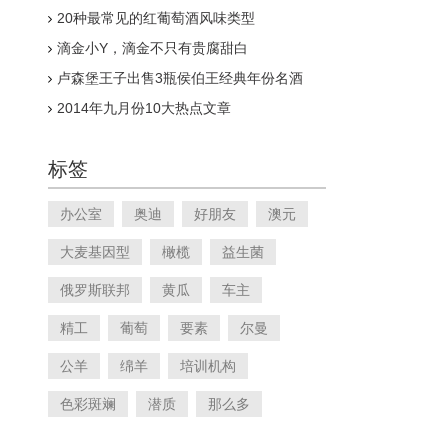
20种最常见的红葡萄酒风味类型
滴金小Y，滴金不只有贵腐甜白
卢森堡王子出售3瓶侯伯王经典年份名酒
2014年九月份10大热点文章
标签
办公室
奥迪
好朋友
澳元
大麦基因型
橄榄
益生菌
俄罗斯联邦
黄瓜
车主
精工
葡萄
要素
尔曼
公羊
绵羊
培训机构
色彩斑斓
潜质
那么多