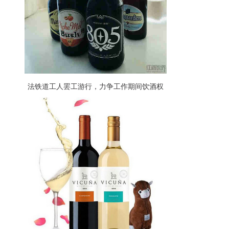
法铁道工人罢工游行，力争工作期间饮酒权
利