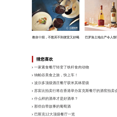
教你十招，不愁买不到便宜又好喝
巴罗洛土地出产令人惊
的葡萄酒
葡萄酒
猜您喜欢
一家素食餐厅转变了铁杆食肉动物
纳帕谷美食之旅，快上车！
波尔多顶级酒庄餐厅获米其林星级
苏富比拍卖行将在香港举办富克斯餐厅的酒窖拍卖
什么样的酒单才是好酒单？
那些自带故事的葡萄酒
巴斯克12大顶级餐厅一览