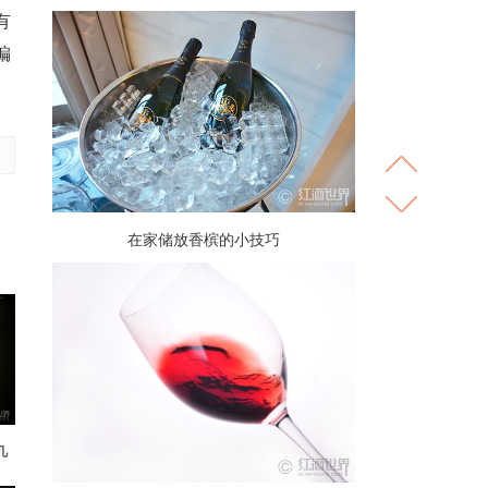
有
编
在家储放香槟的小技巧
几