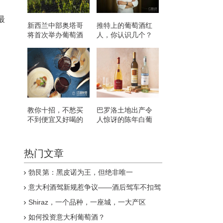
最
新西兰中部奥塔哥
推特上的葡萄酒红
将首次举办葡萄酒
人，你认识几个？
节
教你十招，不愁买
巴罗洛土地出产令
不到便宜又好喝的
人惊讶的陈年白葡
葡萄酒
萄酒
热门文章
勃艮第：黑皮诺为王，但绝非唯一
意大利酒驾新规惹争议——酒后驾车不扣驾
驶证
Shiraz，一个品种，一座城，一大产区
如何投资意大利葡萄酒？