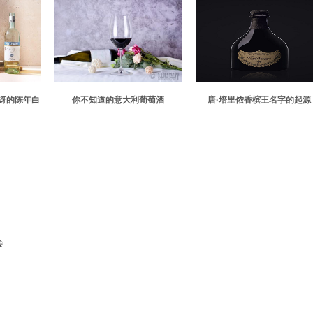
讶的陈年白
你不知道的意大利葡萄酒
唐·培里侬香槟王名字的起源
会