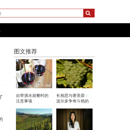
化
图文推荐
自带酒水就餐时的
长相思与赛美蓉：
了
注意事项
波尔多争奇斗艳的
白葡萄
的