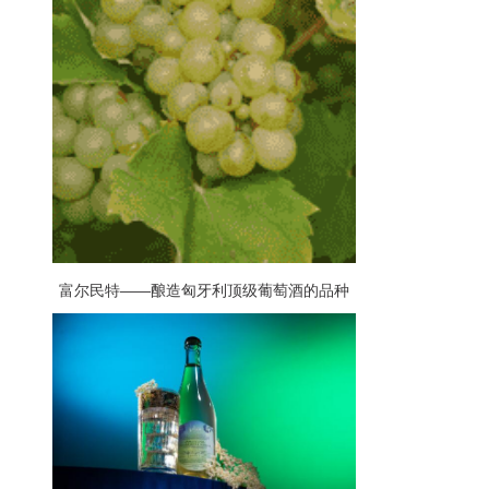
富尔民特——酿造匈牙利顶级葡萄酒的品种