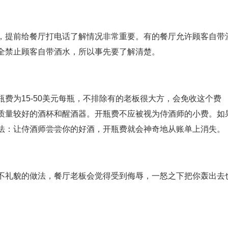
，提前给餐厅打电话了解情况非常重要。有的餐厅允许顾客自带
全禁止顾客自带酒水，所以事先要了解清楚。
费为15-50美元每瓶，不排除有的老板很大方，会免收这个费
质量较好的酒杯和醒酒器。开瓶费不应被视为侍酒师的小费。如
法：让侍酒师尝尝你的好酒，开瓶费就会神奇地从账单上消失。
不礼貌的做法，餐厅老板会觉得受到侮辱，一怒之下把你轰出去