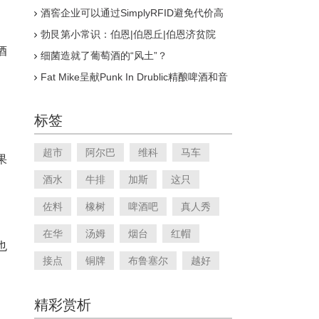
酒窖企业可以通过SimplyRFID避免代价高
昂的库存问题
勃艮第小常识：伯恩|伯恩丘|伯恩济贫院
酒
细菌造就了葡萄酒的“风土”？
Fat Mike呈献Punk In Drublic精酿啤酒和音
乐节
标签
超市
阿尔巴
维科
马车
果
酒水
牛排
加斯
这只
佐料
橡树
啤酒吧
真人秀
在华
汤姆
烟台
红帽
也
接点
铜牌
布鲁塞尔
越好
精彩赏析