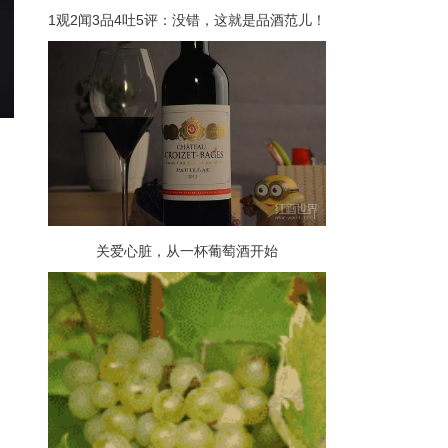
1观2闻3品4吐5评：没错，这就是品酒范儿！
关爱心脏，从一杯葡萄酒开始