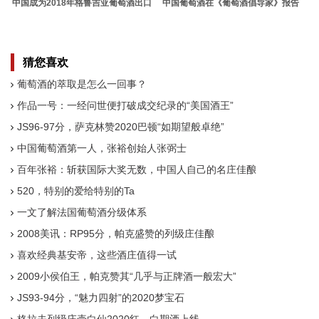
中国成为2018年格鲁吉亚葡萄酒出口
中国葡萄酒在《葡萄酒倡导家》报告
国第三位
得分创新高
猜您喜欢
葡萄酒的萃取是怎么一回事？
作品一号：一经问世便打破成交纪录的“美国酒王”
JS96-97分，萨克林赞2020巴顿“如期望般卓绝”
中国葡萄酒第一人，张裕创始人张弼士
百年张裕：斩获国际大奖无数，中国人自己的名庄佳酿
520，特别的爱给特别的Ta
一文了解法国葡萄酒分级体系
2008美讯：RP95分，帕克盛赞的列级庄佳酿
喜欢经典基安帝，这些酒庄值得一试
2009小侯伯王，帕克赞其“几乎与正牌酒一般宏大”
JS93-94分，“魅力四射”的2020梦宝石