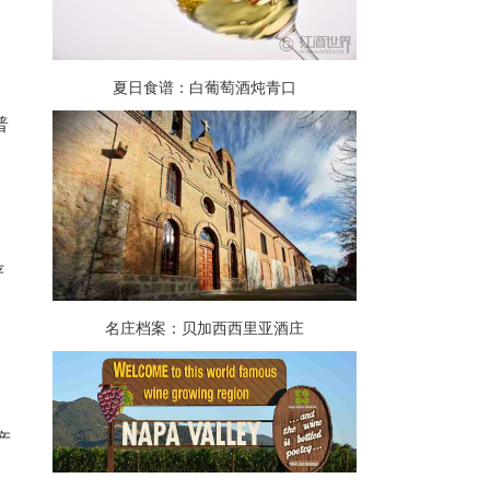
夏日食谱：白葡萄酒炖青口
普
严
名庄档案：贝加西西里亚酒庄
产