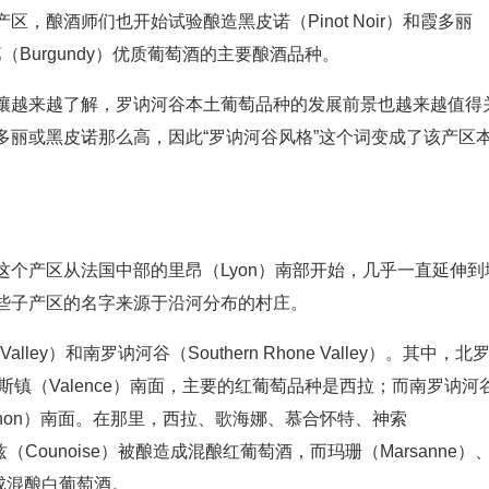
，酿酒师们也开始试验酿造黑皮诺（Pinot Noir）和霞多丽
第（Burgundy）优质葡萄酒的主要酿酒品种。
壤越来越了解，罗讷河谷本土葡萄品种的发展前景也越来越值得
多丽或黑皮诺那么高，因此“罗讷河谷风格”这个词变成了该产区
个产区从法国中部的里昂（Lyon）南部开始，几乎一直延伸到
些子产区的名字来源于沿河分布的村庄。
alley）和南罗讷河谷（Southern Rhone Valley）。其中，北
朗斯镇（Valence）南面，主要的红葡萄品种是西拉；而南罗讷河
gnon）南面。在那里，西拉、歌海娜、慕合怀特、神索
诺瓦兹（Counoise）被酿造成混酿红葡萄酒，而玛珊（Marsanne）
作成混酿白葡萄酒。