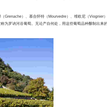
enache）、慕合怀特（Mourvedre）、维欧尼（Viognier
经常被称为罗讷河谷葡萄。无论产自何处，用这些葡萄品种酿制出来