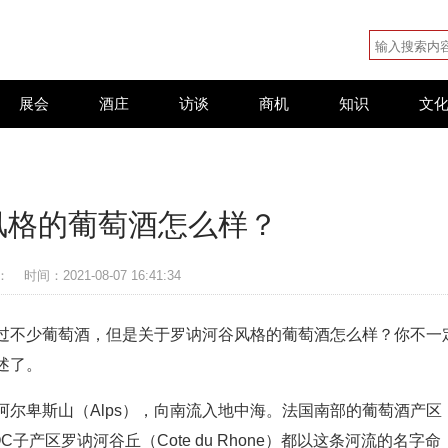
展会
酒庄
访谈
商机
知识
文
风格的葡萄酒怎么样？
：
时间：2021-08-07 16:41:34
过不少葡萄酒，但是关于罗讷河谷风格的葡萄酒怎么样？你不一
述了。
阿尔卑斯山（Alps），向南流入地中海。法国南部的葡萄酒产区
AOC子产区罗讷河谷丘（Cote du Rhone）都以这条河流的名字命