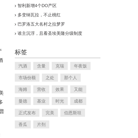
智利新增4个DO产区
多变纳瓦拉，不止桃红
巴罗洛五大名村之拉梦罗
谁主沉浮，且看圣埃美隆分级制度
产
标签
酒
汽酒
含量
克瑞
年夜饭
市场份额
之处
那个人
海姆
营收
效果
又能
美
曼德
基业
时光
成都
多
以普
正式发布
完美
伯恩斯坦
香瓜
片剂
赤