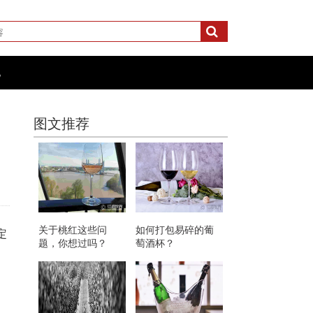
化
图文推荐
关于桃红这些问
如何打包易碎的葡
定
题，你想过吗？
萄酒杯？