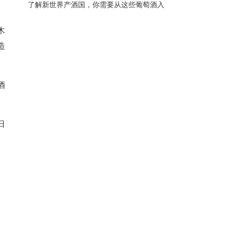
了解新世界产酒国，你需要从这些葡萄酒入
手
木
造
酒
日