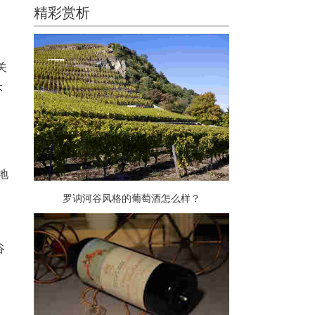
精彩赏析
关
本
地
罗讷河谷风格的葡萄酒怎么样？
罗
谷
、