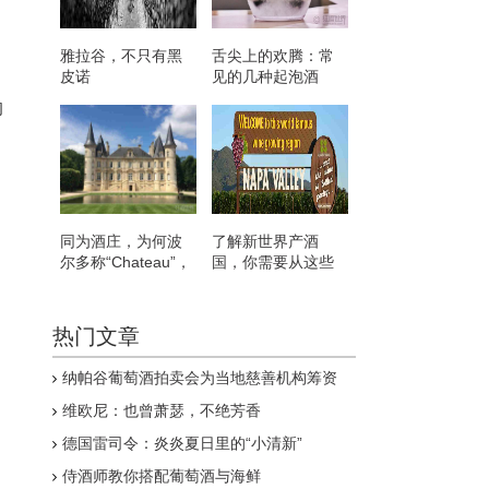
雅拉谷，不只有黑
舌尖上的欢腾：常
）
皮诺
见的几种起泡酒
的
同为酒庄，为何波
了解新世界产酒
尔多称“Chateau”，
国，你需要从这些
而勃艮第
葡萄酒入手
叫“Domaine”？
热门文章
纳帕谷葡萄酒拍卖会为当地慈善机构筹资
1,360万美元
维欧尼：也曾萧瑟，不绝芳香
德国雷司令：炎炎夏日里的“小清新”
侍酒师教你搭配葡萄酒与海鲜