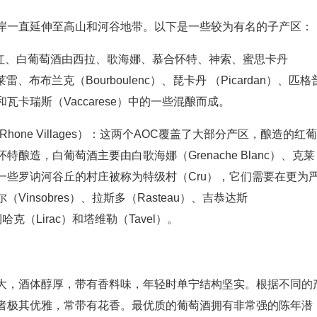
岸一直延伸至高山和河谷地带。以下是一些较为有名的子产区：
pe）：这里红、白葡萄酒由西拉、歌海娜、慕合怀特、神索、蜜思卡丹
克莱雷、布布兰克（Bourboulenc）、琵卡丹 （Picardan）、匹格
ir）和瓦卡瑞斯（Vaccarese）中的一些混酿而成。
 Rhone Villages）：这两个AOC覆盖了大部分产区，酿造的红葡
造，白葡萄酒主要由白歌海娜（Grenache Blanc）、克莱
一些罗讷河谷丘的村庄被称为特级村（Cru），它们需要在更为
nsobres）、拉斯多（Rasteau）、吉恭达斯
利哈克（Lirac）和塔维勒（Tavel）。
大，酒体醇厚，带有香料味，年轻时单宁结构坚实。根据不同的
者极其优雅，常带有花香。最优质的葡萄酒拥有非常强的陈年潜