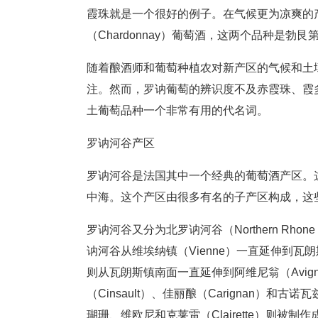
霞珠就是一个很好的例子。在气候更为凉爽的产区
（Chardonnay）葡萄酒，这两个品种是勃艮
随着酿酒师和葡萄种植农对新产区的气候和土
注。然而，罗讷葡萄的辨识度不及赤霞珠、霞
土葡萄品种一个非常有用的代名词。
罗讷河谷产区
罗讷河谷是法国其中一个经典的葡萄酒产区。这
中海。这个产区由很多有名的子产区构成，这
罗讷河谷又分为北罗讷河谷（Northern Rhone V
讷河谷从维埃纳镇（Vienne）一直延伸到瓦
则从瓦朗斯镇南面一直延伸到阿维尼翁（Avi
（Cinsault）、佳丽酿（Carignan）和古
瑚珊、维欧尼和克莱雷（Clairette）则被制