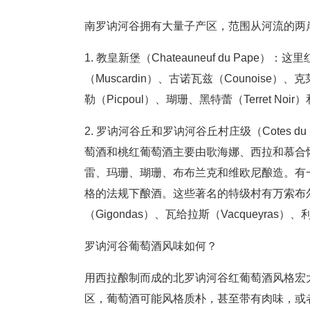
南罗讷河谷拥有大量子产区，范围从河流的两
1. 教皇新堡（Chateauneuf du Pa
（Muscardin）、古诺瓦兹（Counoise）、
勒（Picpoul）、瑚珊、黑特蕾（Terret No
2. 罗讷河谷丘和罗讷河谷丘村庄级（Cotes du
萄酒和桃红葡萄酒主要由歌海娜、西拉和慕合怀特酿
雷、玛珊、瑚珊、布布兰克和维欧尼酿造。有
格的法规下酿酒。这些著名的特级村有万索布尔（Vi
（Gigondas）、瓦给拉斯（Vacqueyras）、
罗讷河谷葡萄酒风味如何？
用西拉酿制而成的北罗讷河谷红葡萄酒风格宏
区，葡萄酒可能风格质朴，甚至带有肉味，或