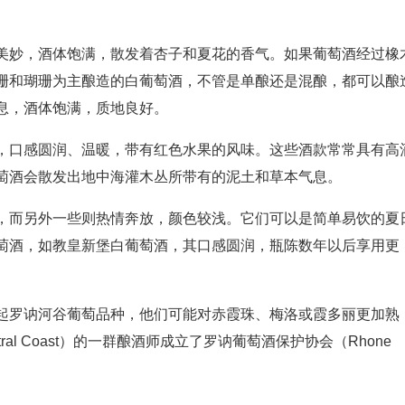
美妙，酒体饱满，散发着杏子和夏花的香气。如果葡萄酒经过橡
珊和瑚珊为主酿造的白葡萄酒，不管是单酿还是混酿，都可以酿
息，酒体饱满，质地良好。
，口感圆润、温暖，带有红色水果的风味。这些酒款常常具有高
萄酒会散发出地中海灌木丛所带有的泥土和草本气息。
，而另外一些则热情奔放，颜色较浅。它们可以是简单易饮的夏
萄酒，如教皇新堡白葡萄酒，其口感圆润，瓶陈数年以后享用更
起罗讷河谷葡萄品种，他们可能对赤霞珠、梅洛或霞多丽更加熟
ntral Coast）的一群酿酒师成立了罗讷葡萄酒保护协会（Rhone