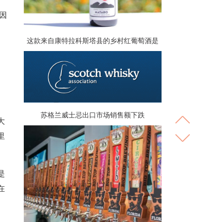
因
这款来自康特拉科斯塔县的乡村红葡萄酒是
对旧加州的致敬
苏格兰威士忌出口市场销售额下跌
大
里
是
在