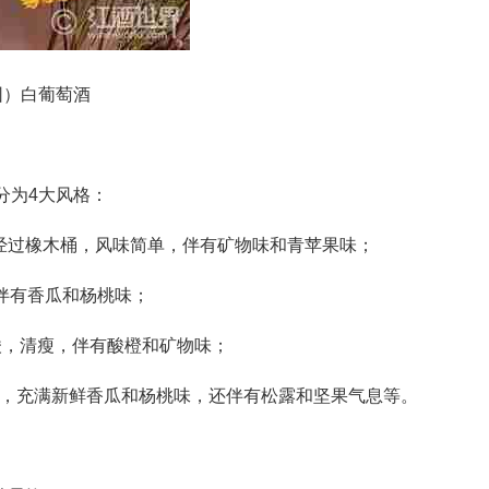
园）白葡萄酒
可分为4大风格：
anc）：未经过橡木桶，风味简单，伴有矿物味和青苹果味；
木桶，伴有香瓜和杨桃味；
桶，高酸，清瘦，伴有酸橙和矿物味；
：经过橡木桶，充满新鲜香瓜和杨桃味，还伴有松露和坚果气息等。