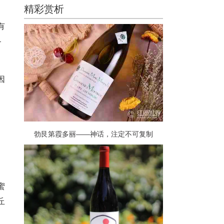
精彩赏析
有
—
因
勃艮第霞多丽——神话，注定不可复制
蜜
丘