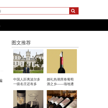
化
图文推荐
中国人距离波尔多
婚礼热潮席卷葡萄
编
一级名庄还有多
酒之乡——场地遭
远？
到猛烈抨击