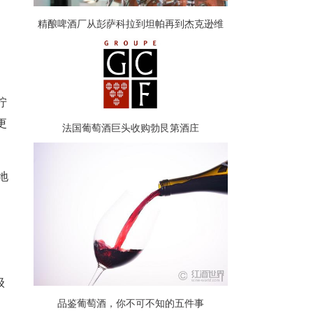
精酿啤酒厂从彭萨科拉到坦帕再到杰克逊维
尔
柠
更
法国葡萄酒巨头收购勃艮第酒庄
地
级
品鉴葡萄酒，你不可不知的五件事