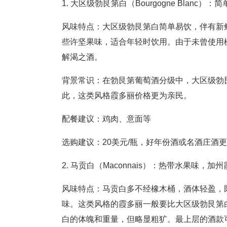
1. 大区级勃艮第白（Bourgogne Blanc
风味特点：大区级勃艮第白简单易饮，伴有新
些许坚果味，适合年轻时饮用。由于未曾使用橡木桶
解渴之酒。
背景常识：在勃艮第葡萄酒分级中，大区级勃
此，这类风格霞多丽价格更为亲民。
配餐建议：鸡肉、意面等
选购建议：20美元/瓶，好年份酒或名酒庄
2. 马贡白（Maconnais）：热带水果味
风味特点：马贡白多不经橡木桶，酒体轻盈，
味。这类风格的霞多丽一般要比大区级勃艮第
白的体魄和重量，但略显粗犷。最上层的酒