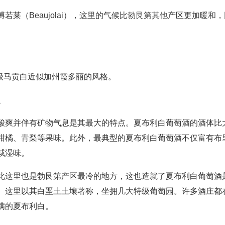
莱（Beaujolai），这里的气候比勃艮第其他产区更加暖和，
村庄级马贡白近似加州霞多丽的风格。
体轻盈
酸爽并伴有矿物气息是其最大的特点。夏布利白葡萄酒的酒体比
柑橘、青梨等果味。此外，最典型的夏布利白葡萄酒不仅富有布
洋的咸湿味。
此这里也是勃艮第产区最冷的地方，这也造就了夏布利白葡萄酒
。这里以其白垩土土壤著称，坐拥几大特级葡萄园。许多酒庄都
更饱满的夏布利白。