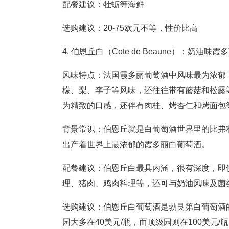
配餐建议：牡蛎等海鲜
选购建议：20-75欧元不等，性价比高
4. 伯恩丘白（Cote de Beaune）：奶
风味特点：法国霞多丽葡萄酒中风味最为浓郁
檬、梨、李子等风味，还往往带有蘑菇和松露
为精致的口感，还伴有肉桂、烤杏仁和烤
背景常识：伯恩丘就是白葡萄酒世界里的比弗
出产着世界上最浓郁的霞多丽白葡萄酒。
配餐建议：伯恩丘白最具内涵，很有深度，即
理、猪肉、鸡肉料理等，还可与奶油风味
选购建议：伯恩丘白葡萄酒是勃艮第白葡萄酒的
园大多在40美元/瓶，而顶级园则在100美