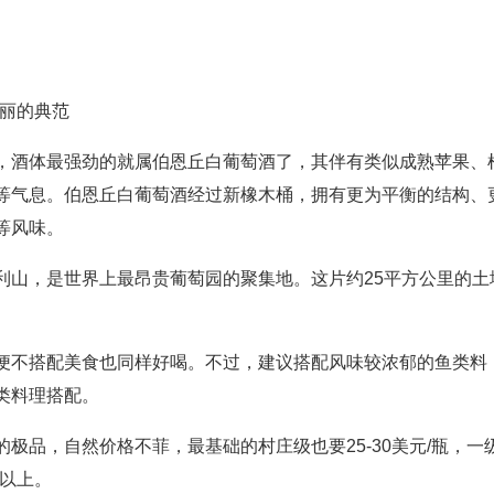
油味霞多丽的典范
，酒体最强劲的就属伯恩丘白葡萄酒了，其伴有类似成熟苹果、
等气息。伯恩丘白葡萄酒经过新橡木桶，拥有更为平衡的结构、
面包等风味。
利山，是世界上最昂贵葡萄园的聚集地。这片约25平方公里的土
便不搭配美食也同样好喝。不过，建议搭配风味较浓郁的鱼类料
及菌类料理搭配。
极品，自然价格不菲，最基础的村庄级也要25-30美元/瓶，一
元/瓶以上。