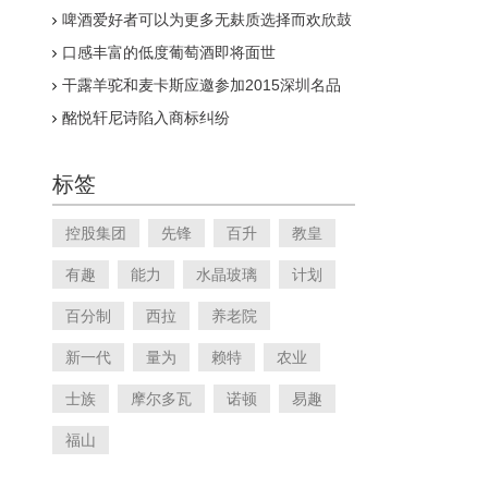
啤酒爱好者可以为更多无麸质选择而欢欣鼓
舞
口感丰富的低度葡萄酒即将面世
干露羊驼和麦卡斯应邀参加2015深圳名品
家博会与婚博会
酩悦轩尼诗陷入商标纠纷
标签
控股集团
先锋
百升
教皇
有趣
能力
水晶玻璃
计划
百分制
西拉
养老院
新一代
量为
赖特
农业
士族
摩尔多瓦
诺顿
易趣
福山