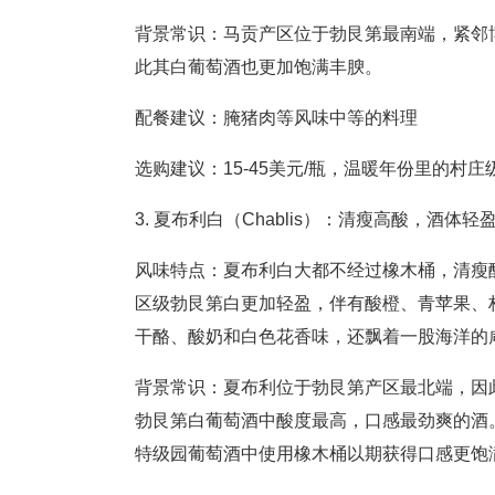
背景常识：马贡产区位于勃艮第最南端，紧邻博若
此其白葡萄酒也更加饱满丰腴。
配餐建议：腌猪肉等风味中等的料理
选购建议：15-45美元/瓶，温暖年份里的
3. 夏布利白（Chablis）：清瘦高酸，酒
风味特点：夏布利白大都不经过橡木桶，清瘦
区级勃艮第白更加轻盈，伴有酸橙、青苹果、
干酪、酸奶和白色花香味，还飘着一股海
背景常识：夏布利位于勃艮第产区最北端，因
勃艮第白葡萄酒中酸度最高，口感最劲爽的酒
特级园葡萄酒中使用橡木桶以期获得口感