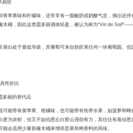
）：简单易饮
鲜青苹果味和柠檬味，还常常有一股酸奶或奶酪气息，偶尔还伴
，因此这类霞多丽酒体轻盈，被认为称为“Vin de Soif”—
艮第白处于最低等级，其葡萄可来自勃艮第任何一块葡萄园。也
酒更具性价比
，加州霞多丽的替代品
既可能带有黄苹果、柑橘味，也可能带有热带水果，如菠萝和蜂
白更为浓郁，但又不如伯恩丘白那么强劲有力，其往往有着伯恩
款可能会选用少量新橡木桶来增添坚果和烤香料的风味。