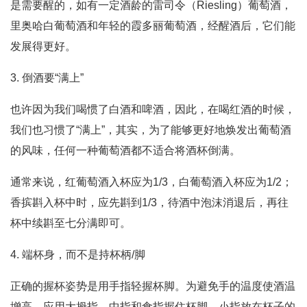
是需要醒的，如有一定酒龄的雷司令（Riesling）葡萄酒，
里奥哈白葡萄酒和年轻的霞多丽葡萄酒，经醒酒后，它们能
发展得更好。
3. 倒酒要“满上”
也许因为我们喝惯了白酒和啤酒，因此，在喝红酒的时候，
我们也习惯了“满上”，其实，为了能够更好地焕发出葡萄酒
的风味，任何一种葡萄酒都不适合将酒杯倒满。
通常来说，红葡萄酒入杯应为1/3，白葡萄酒入杯应为1/2；
香摈斟入杯中时，应先斟到1/3，待酒中泡沫消退后，再往
杯中续斟至七分满即可。
4. 端杯身，而不是持杯柄/脚
正确的握杯姿势是用手指轻握杯脚。为避免手的温度使酒温
增高，应用大拇指、中指和食指握住杯脚，小指放在杯子的