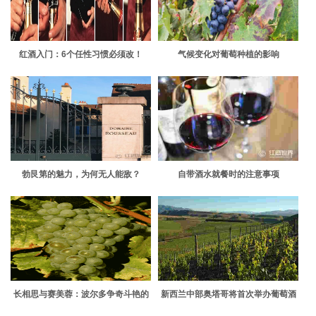
红酒入门：6个任性习惯必须改！
气候变化对葡萄种植的影响
勃艮第的魅力，为何无人能敌？
自带酒水就餐时的注意事项
长相思与赛美蓉：波尔多争奇斗艳的
新西兰中部奥塔哥将首次举办葡萄酒
白葡萄
节