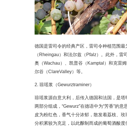
德国是雷司令的经典产区，雷司令种植范围最为
（Rheingau）和法尔兹（Pfalz）。此外
奥（Wachau）、凯普谷（Kamptal）和克雷姆
尔谷（ClareValley）等。
2. 琼瑶浆（Gewurztraminer）
琼瑶浆源自意大利，后传入德国和法国，是塔明娜（Tr
两部分组成，“Gewurz”在德语中为“芳香”的
皮为粉红色，香气十分浓郁，散发着荔枝、玫
分积累较为充足，以此酿制而成的葡萄酒酸度