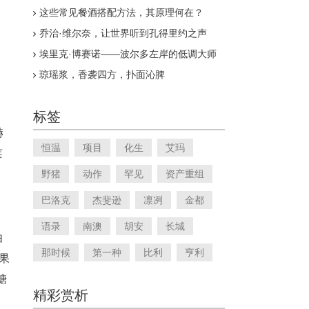
这些常见餐酒搭配方法，其原理何在？
乔治·维尔奈，让世界听到孔得里约之声
埃里克·博赛诺——波尔多左岸的低调大师
琼瑶浆，香袭四方，扑面沁脾
标签
赫
恒温
项目
化生
艾玛
莱
野猪
动作
罕见
资产重组
巴洛克
杰斐逊
凛冽
金都
语录
南澳
胡安
长城
由
那时候
第一种
比利
亨利
，果
糖
精彩赏析