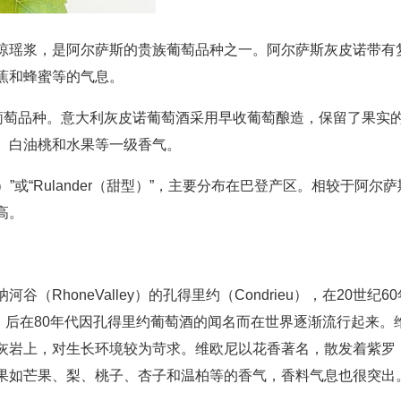
琼瑶浆，是阿尔萨斯的贵族葡萄品种之一。阿尔萨斯灰皮诺带有
蕉和蜂蜜等的气息。
，为同一葡萄品种。意大利灰皮诺葡萄酒采用早收葡萄酿造，保留了果实
、白油桃和水果等一级香气。
干型）”或“Rulander（甜型）”，主要分布在巴登产区。相较于阿尔萨
高。
RhoneValley）的孔得里约（Condrieu），在20世纪60
临灭迹，后在80年代因孔得里约葡萄酒的闻名而在世界逐渐流行起来。
灰岩上，对生长环境较为苛求。维欧尼以花香著名，散发着紫罗
果如芒果、梨、桃子、杏子和温柏等的香气，香料气息也很突出