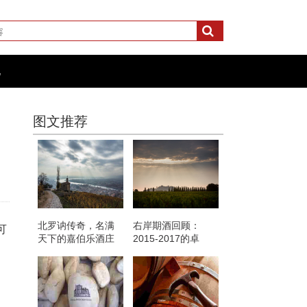
化
图文推荐
北罗讷传奇，名满
右岸期酒回顾：
可
天下的嘉伯乐酒庄
2015-2017的卓
龙“试飞”式