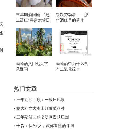
三年期酒回顾：“超
致敬劳动者——那
二级庄”宝嘉龙城堡
些酒庄里的劳作
花
桃
到
葡萄酒入门七大常
葡萄酒中为什么含
见疑问
有二氧化硫？
热门文章
三年期酒回顾：一级庄玛歌
意大利六大本土红葡萄品种
三年期酒回顾之朗高巴顿庄园
干货：从A到Z，教你看懂酒评词