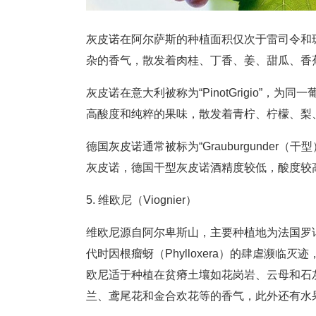
灰皮诺在阿尔萨斯的种植面积仅次于雷司令和
杂的香气，散发着肉桂、丁香、姜、甜瓜、香
灰皮诺在意大利被称为“PinotGrigio”
高酸度和纯粹的果味，散发着青柠、柠檬、梨
德国灰皮诺通常被标为“Grauburgunder（
灰皮诺，德国干型灰皮诺酒精度较低，酸度较
5. 维欧尼（Viognier）
维欧尼源自阿尔卑斯山，主要种植地为法国罗讷河谷（
代时因根瘤蚜（Phylloxera）的肆虐濒
欧尼适于种植在贫瘠土壤如花岗岩、云母和石
兰、鸢尾花和金合欢花等的香气，此外还有水