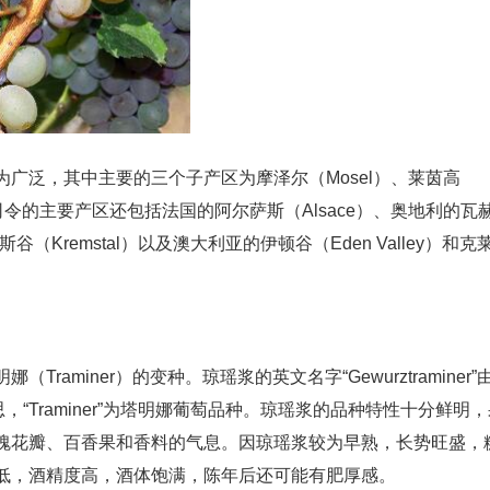
广泛，其中主要的三个子产区为摩泽尔（Mosel）、莱茵高
，雷司令的主要产区还包括法国的阿尔萨斯（Alsace）、奥地利的瓦
斯谷（Kremstal）以及澳大利亚的伊顿谷（Eden Valley）和克
aminer）的变种。琼瑶浆的英文名字“Gewurztraminer”
意思，“Traminer”为塔明娜葡萄品种。琼瑶浆的品种特性十分鲜明
瑰花瓣、百香果和香料的气息。因琼瑶浆较为早熟，长势旺盛，
低，酒精度高，酒体饱满，陈年后还可能有肥厚感。