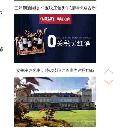
三年期酒回顾：“五级庄领头羊”庞特卡奈古堡
亚
郁
零关税更优惠，带你读懂红酒世界跨境电商