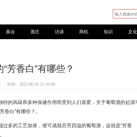
展会
酒庄
访谈
商机
知识
文
的“芳香白”有哪些？
：
时间：2021-06-20 12:41:05
独特的风味和多种保健作用而受到人们喜爱，关于葡萄酒的起源
芳香白”有哪些？。
须过多的工艺加身，便可成就芬芳四溢的葡萄酒，这就是“芳香
。