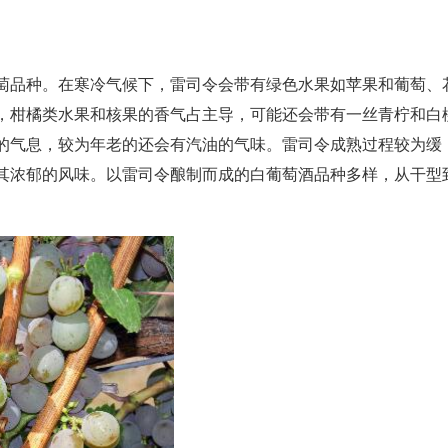
萄品种。在寒冷气候下，雷司令会带有绿色水果如苹果和葡萄、
，柑橘类水果和核果的香气占主导，可能还会带有一丝青柠和白
的气息，较为年老的还会有汽油的气味。雷司令成熟过程较为缓
其浓郁的风味。以雷司令酿制而成的白葡萄酒品种多样，从干型