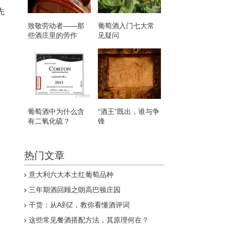
先
致敬劳动者——那
葡萄酒入门七大常
些酒庄里的劳作
见疑问
葡萄酒中为什么含
“酒王”既出，谁与争
有二氧化硫？
锋
热门文章
意大利六大本土红葡萄品种
三年期酒回顾之朗高巴顿庄园
干货：从A到Z，教你看懂酒评词
这些常见餐酒搭配方法，其原理何在？