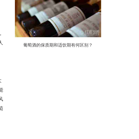
，
人
葡萄酒的保质期和适饮期有何区别？
大
能
风
萄