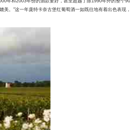
000年和2003年份的酒款要好，甚至超越了除1990年外的整个9
相媲美。”这一年庞特卡奈古堡红葡萄酒一如既往地有着出色表现