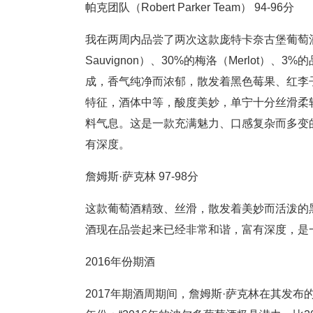
帕克团队（Robert Parker Team） 94-96分
我在两周内品尝了两次这款庞特卡奈古堡葡萄酒，
Sauvignon）、30%的梅洛（Merlot）、3%的品
成，香气纯净而浓郁，散发着黑色莓果、红李
特征，酒体中等，酸度美妙，单宁十分丝滑柔
料气息。这是一款充满魅力、口感复杂而多变的
有深度。
詹姆斯·萨克林 97-98分
这款葡萄酒精致、丝滑，散发着美妙而活泼的
酒现在品尝起来已经非常和谐，富有深度，是
2016年份期酒
2017年期酒周期间，詹姆斯·萨克林在其发布