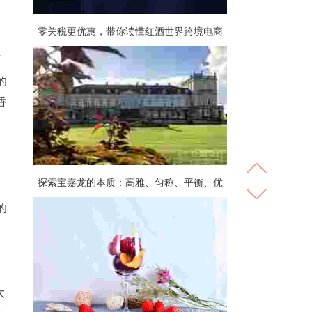
零关税更优惠，带你读懂红酒世界跨境电商
而
的
香
且
探索宝嘉龙的本质：高雅、匀称、平衡、优
雅而卓越
的
大