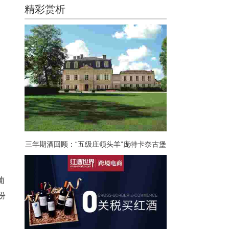
精彩赏析
三年期酒回顾：“五级庄领头羊”庞特卡奈古堡
葡
份