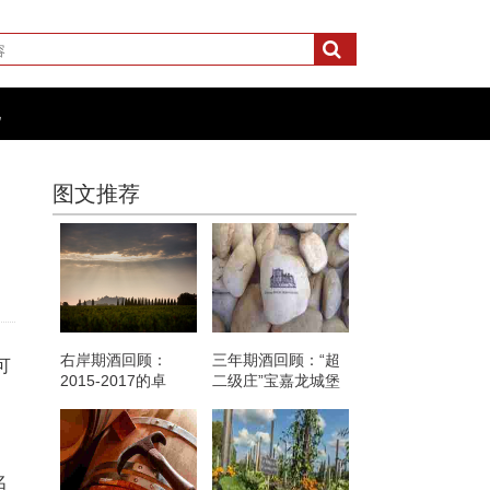
化
图文推荐
右岸期酒回顾：
三年期酒回顾：“超
可
2015-2017的卓
二级庄”宝嘉龙城堡
龙“试飞”式
名