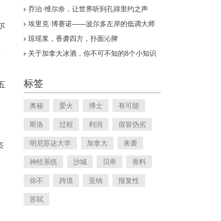
乔治·维尔奈，让世界听到孔得里约之声
埃里克·博赛诺——波尔多左岸的低调大师
尔
琼瑶浆，香袭四方，扑面沁脾
关于加拿大冰酒，你不可不知的8个小知识
酒
标签
五
奥秘
爱火
博士
有可能
斯洛
过程
利润
假冒伪劣
明尼苏达大学
加拿大
来袭
杰
神经系统
沙城
贝蒂
香料
你不
跨境
亚纳
报复性
苏轼