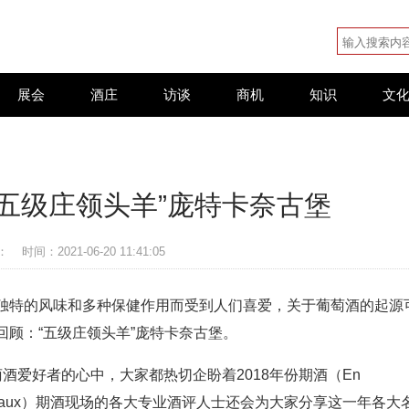
展会
酒庄
访谈
商机
知识
文
五级庄领头羊”庞特卡奈古堡
：
时间：2021-06-20 11:41:05
独特的风味和多种保健作用而受到人们喜爱，关于葡萄酒的起源
顾：“五级庄领头羊”庞特卡奈古堡。
酒爱好者的心中，大家都热切企盼着2018年份期酒（En
rdeaux）期酒现场的各大专业酒评人士还会为大家分享这一年各大