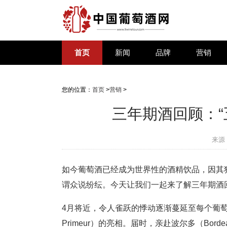
首页
新闻
品牌
营销
您的位置：
首页
>
营销
>
三年期酒回顾：“
来源
如今葡萄酒已经成为世界性的酒精饮品，因其
谓众说纷纭。今天让我们一起来了解三年期酒回
4月将近，令人雀跃的悸动逐渐蔓延至每个葡萄
Primeur）的亮相。届时，亲赴波尔多（Bo